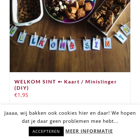
WELKOM SINT ➸ Kaart / Minislinger
(DIY)
€
1,95
Jaaaa, wij bakken ook cookies hier en daar! We hopen
Toevoegen aan
dat je daar geen problemen mee hebt...
Hulp nodig? Stel snel je vraag!
winkelwagen
Details
MEER INFORMATIE
ACCEPTEREN