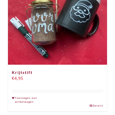
Krijtstift
€
4,95
Toevoegen aan
winkelwagen
Details