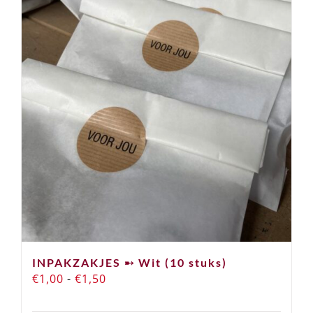
variaties.
Deze
optie
kan
gekozen
worden
op
de
productpagina
INPAKZAKJES ➸ Wit (10 stuks)
Prijsklasse:
€
1,00
-
€
1,50
€1,00