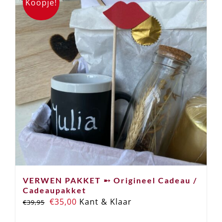
Koopje!
VERWEN PAKKET ➸ Origineel Cadeau /
Cadeaupakket
Oorspronkelijke
Huidige
€
35,00
Kant & Klaar
€
39,95
prijs
prijs