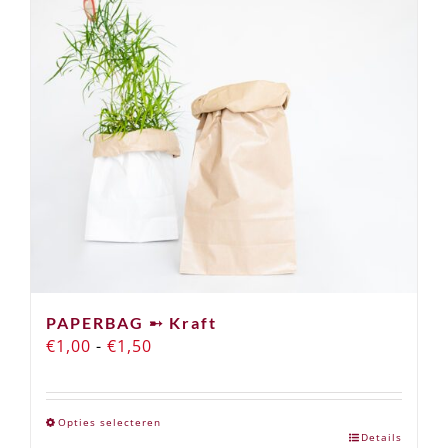
PAPERBAG ➸ Kraft
Prijsklasse:
€
1,00
-
€
1,50
€1,00
tot
Opties selecteren
€1,50
Details
Dit