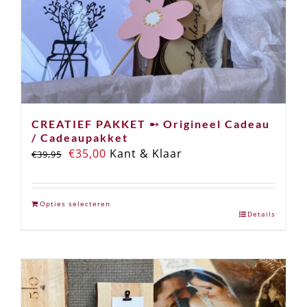
de
productpagina
CREATIEF PAKKET ➸ Origineel Cadeau
/ Cadeaupakket
Oorspronkelijke
Huidige
€
35,00
Kant & Klaar
€
39,95
prijs
prijs
was:
is:
Opties selecteren
€39,95.
€35,00.
Details