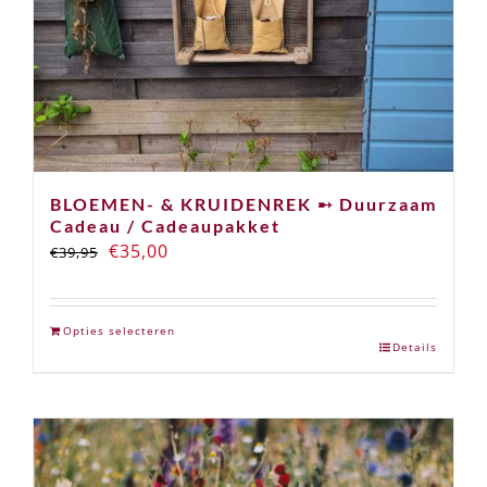
de
productpagina
BLOEMEN- & KRUIDENREK ➸ Duurzaam
Cadeau / Cadeaupakket
Oorspronkelijke
Huidige
€
35,00
€
39,95
prijs
prijs
was:
is:
Opties selecteren
€39,95.
€35,00.
Details