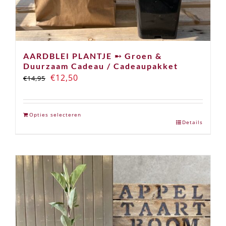
AARDBLEI PLANTJE ➸ Groen &
Duurzaam Cadeau / Cadeaupakket
Oorspronkelijke
Huidige
€
12,50
€
14,95
prijs
prijs
was:
is:
Opties selecteren
€14,95.
€12,50.
Details