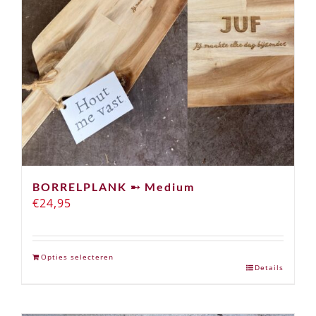
BORRELPLANK ➸ Medium
€
24,95
Opties selecteren
Details