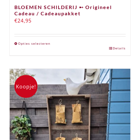
BLOEMEN SCHILDERIJ ➸ Origineel
Cadeau / Cadeaupakket
€
24,95
Opties selecteren
Details
Dit
product
heeft
meerdere
variaties.
Koopje!
Deze
optie
kan
gekozen
worden
op