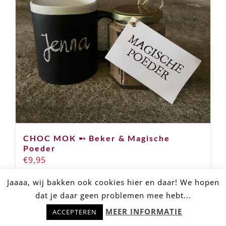
CHOC MOK ➸ Beker & Magische
Poeder
€
9,95
Jaaaa, wij bakken ook cookies hier en daar! We hopen
dat je daar geen problemen mee hebt...
Hulp nodig? Stel snel je vraag!
Opties selecteren
Details
MEER INFORMATIE
ACCEPTEREN