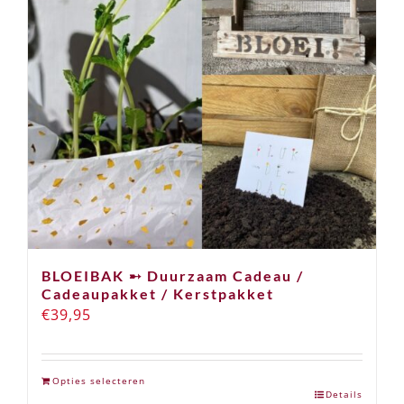
kan
gekozen
worden
op
de
productpagina
BLOEIBAK ➸ Duurzaam Cadeau /
Cadeaupakket / Kerstpakket
€
39,95
Opties selecteren
Details