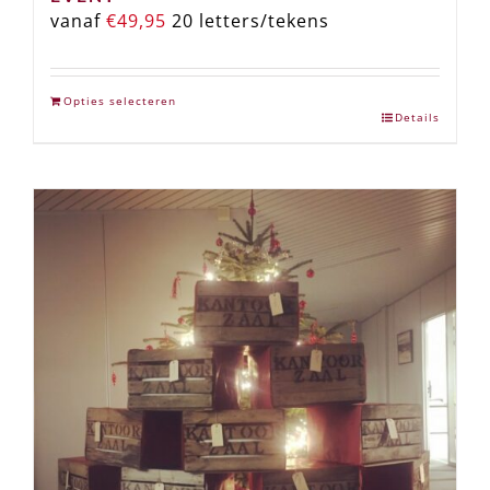
Houten Bewegwijzering ➸ BEURS /
EVENT
vanaf
€
49,95
20 letters/tekens
Opties selecteren
Details