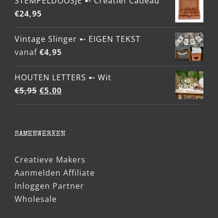
STEMPELDOOSJE ➸ Creatief Cadeau
€
24,95
Vintage Slinger ➸ EIGEN TEKST
vanaf
€
4,95
HOUTEN LETTERS ➸ Wit
Oorspronkelijke
Huidige
€
5,95
€
5,00
prijs
prijs
was:
is:
€5,95.
€5,00.
SAMENWERKEN
Creatieve Makers
Aanmelden Affiliate
Inloggen Partner