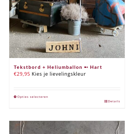
Tekstbord + Heliumballon ➸ Hart
€
29,95
Kies je lievelingskleur
Opties selecteren
Details
Dit
product
heeft