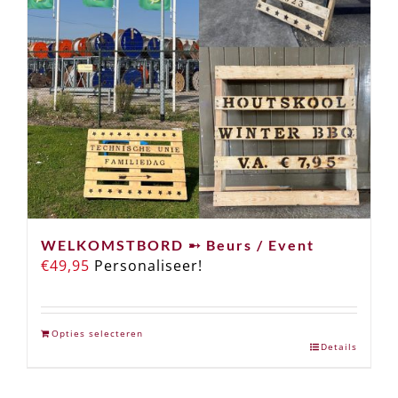
WELKOMSTBORD ➸ Beurs / Event
€
49,95
Personaliseer!
Opties selecteren
Details