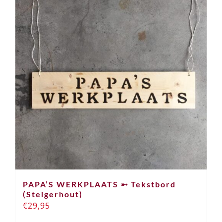
meerdere
variaties.
Deze
optie
kan
gekozen
worden
op
de
productpagina
PAPA’S WERKPLAATS ➸ Tekstbord
(Steigerhout)