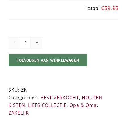
€59,95
Totaal
ZEEPKIST
➸
TOEVOEGEN AAN WINKELWAGEN
Houten
Kist
/
Presentatiemiddel
SKU:
ZK
aantal
Categorieën:
BEST VERKOCHT
,
HOUTEN
KISTEN
,
LIEFS COLLECTIE
,
Opa & Oma
,
ZAKELIJK