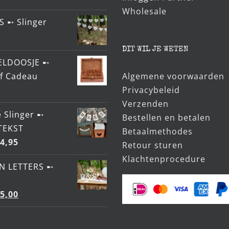
Wholesale
S ➸ Slinger
DIT WIL JE WETEN
ELDOOSJE ➸
ef Cadeau
Algemene voorwaarden
Privacybeleid
Verzenden
 Slinger ➸
Bestellen en betalen
TEKST
Betaalmethodes
4,95
Retour sturen
Klachtenprocedure
N LETTERS ➸
orspronkelijke
Huidige
5,00
rijs
prijs
as:
is: