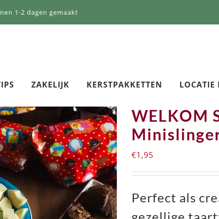
nnen 1-2 dagen gemaakt
IPS
ZAKELIJK
KERSTPAKKETTEN
LOCATIE
WELKOM SI
Minislinge
€
1,95
Perfect als cr
gezellige taar