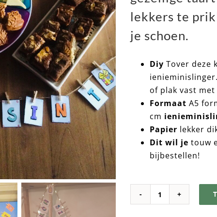
lekkers te pri
je schoen.
Diy
Tover deze k
ienieminislinge
of plak vast met
Formaat
A5 for
cm
ienieminisl
Papier
lekker di
Dit wil je
touw e
bijbestellen!
WELKOM
SINT