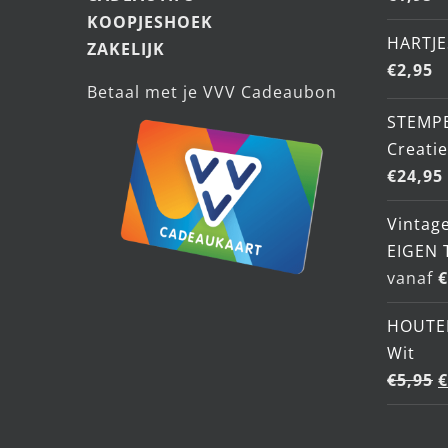
KOOPJESHOEK
HARTJE
ZAKELIJK
€
2,95
Betaal met je VVV Cadeaubon
STEMP
Creati
€
24,95
Vintage
EIGEN 
vanaf
€
HOUTE
Wit
O
€
5,95
€
p
w