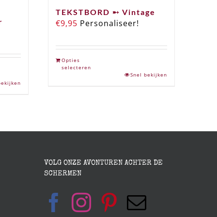
TEKSTBORD ➸ Vintage
r
€
9,95
Personaliseer!
Opties
selecteren
Snel bekijken
bekijken
VOLG ONZE AVONTUREN ACHTER DE
SCHERMEN