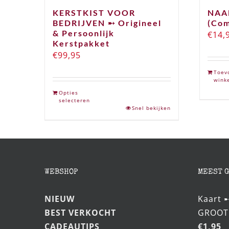
KERSTKIST VOOR
NAA
BEDRIJVEN ➸ Origineel
(Com
& Persoonlijk
€
14,
Kerstpakket
€
99,95
Toev
wink
Opties
selecteren
Snel bekijken
WEBSHOP
MEEST 
NIEUW
Kaart 
BEST VERKOCHT
GROOT
CADEAUTIPS
€
1,95