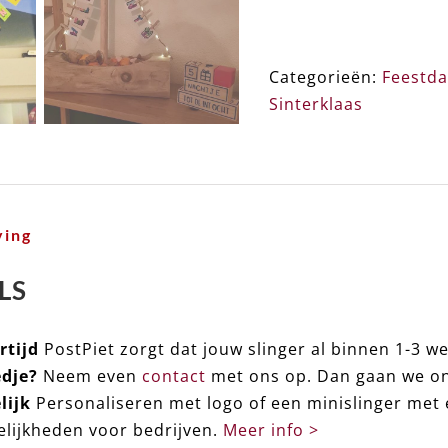
➸
Kaart
/
Categorieën:
Feestd
Minislinger
Sinterklaas
(DIY)
aantal
ving
LS
rtijd
PostPiet zorgt dat jouw slinger al binnen 1-3 we
dje?
Neem even
contact
met ons op. Dan gaan we ons
lijk
Personaliseren met logo of een minislinger met e
lijkheden voor bedrijven.
Meer info >