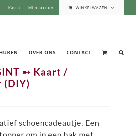
WINKELWAGEN
Kassa
Mijn account
 HUREN
OVER ONS
CONTACT
NT ➸ Kaart /
r (DIY)
eatief schoencadeautje. Een
ttopper om in een bak met