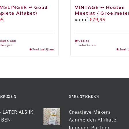
MSLINGER ➸ Goud
VINTAGE ➸ Houten
plete Alfabet)
Meetlat / Groeimete
95
vanaf
€
79,95
oegen aan
Opties
elwagen
selecteren
Snel bekijken
Snel 
GEKOZEN
SAMENWERKEN
➸ LATER ALS IK
Creatieve Makers
 BEN
Aanmelden Affiliate
Inloggen Partner