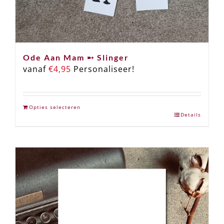
Ode Aan Mam ➸ Slinger
vanaf
€
4,95
Personaliseer!
Opties selecteren
Details