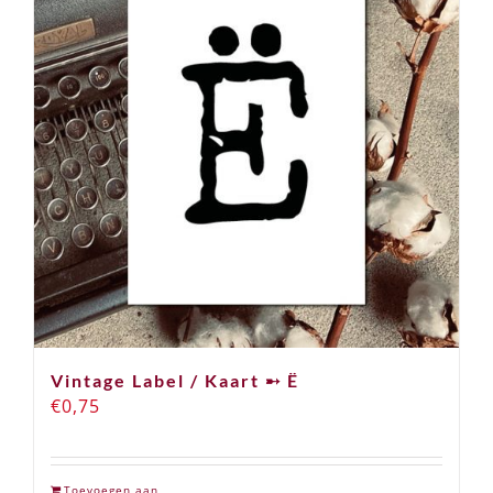
Vintage Label / Kaart ➸ Ë
€
0,75
Toevoegen aan