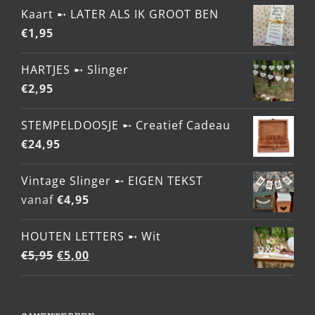
Kaart ➸ LATER ALS IK GROOT BEN
€
1,95
HARTJES ➸ Slinger
€
2,95
STEMPELDOOSJE ➸ Creatief Cadeau
€
24,95
Vintage Slinger ➸ EIGEN TEKST
vanaf
€
4,95
HOUTEN LETTERS ➸ Wit
Oorspronkelijke
Huidige
€
5,95
€
5,00
prijs
prijs
was:
is:
€5,95.
€5,00.