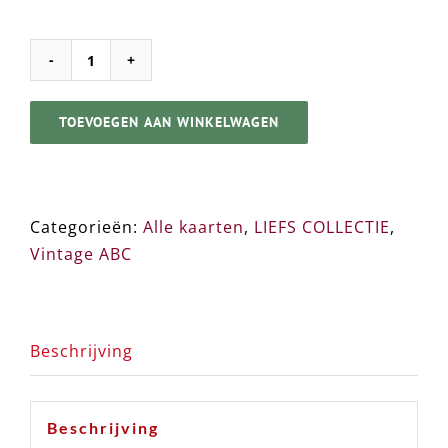
Vintage
Label
TOEVOEGEN AAN WINKELWAGEN
/
Kaart
➸
B
Categorieën:
Alle kaarten
,
LIEFS COLLECTIE
,
aantal
Vintage ABC
Beschrijving
Beschrijving