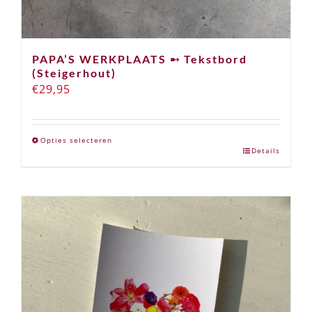
PAPA’S WERKPLAATS ➸ Tekstbord
(Steigerhout)
€
29,95
Opties selecteren
Details
Dit
product
heeft
meerdere
variaties.
Deze
optie
kan
gekozen