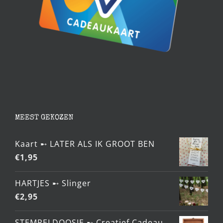
MEEST GEKOZEN
Kaart ➸ LATER ALS IK GROOT BEN
€
1,95
HARTJES ➸ Slinger
€
2,95
STEMPELDOOSJE ➸ Creatief Cadeau