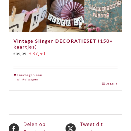
Vintage Slinger DECORATIESET (150+
kaartjes)
Oorspronkelijke
Huidige
€
37,50
€
99,95
prijs
prijs
was:
is:
Toevoegen aan
€99,95.
€37,50.
winkelwagen
Details
Delen op
Tweet dit