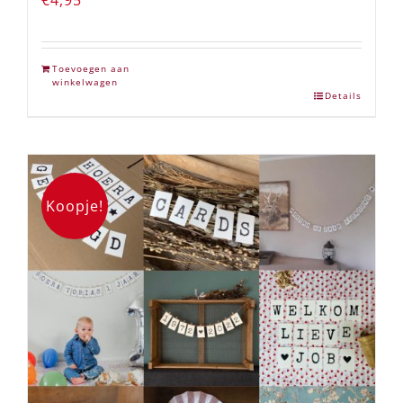
€
4,95
Toevoegen aan
winkelwagen
Details
Koopje!