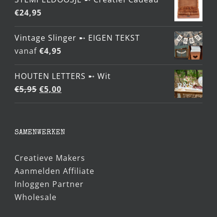
€
24,95
Vintage Slinger ➸ EIGEN TEKST
vanaf
€
4,95
HOUTEN LETTERS ➸ Wit
Oorspronkelijke
Huidige
€
5,95
€
5,00
prijs
prijs
was:
is:
€5,95.
€5,00.
SAMENWERKEN
Creatieve Makers
Aanmelden Affiliate
Inloggen Partner
Wholesale