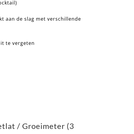
ocktail)
t aan de slag met verschillende
t te vergeten
at / Groeimeter (3