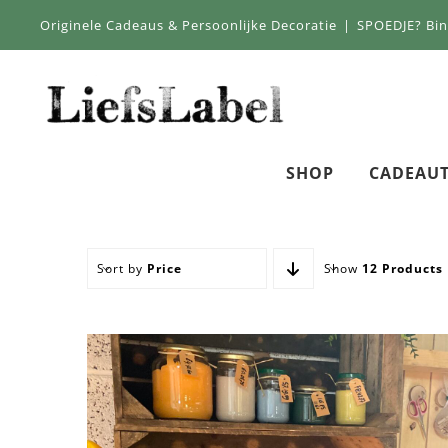
Skip
Originele Cadeaus & Persoonlijke Decoratie
|
SPOEDJE? Bi
to
content
SHOP
CADEAUT
Sort by
Price
Show
12 Products