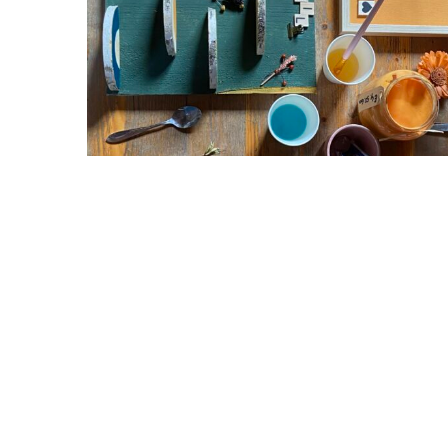
Origineel TEAMUITJE ➸ Alphen aan den R