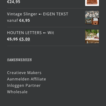
€
24,95
Vintage Slinger ➸ EIGEN TEKST
vanaf
€
4,95
HOUTEN LETTERS ➸ Wit
Oorspronkelijke
Huidige
€
5,95
€
5,00
prijs
prijs
was:
is:
€5,95.
€5,00.
SAMENWERKEN
Creatieve Makers
Aanmelden Affiliate
Inloggen Partner
Wholesale