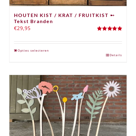
HOUTEN KIST / KRAT / FRUITKIST ➸
Tekst Branden
€
29,95
Gewaardeerd
5.00
uit 5
Opties selecteren
Details