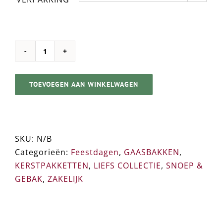
KERST
VITAMINES
➸
TOEVOEGEN AAN WINKELWAGEN
Gelukspotje
/
-
Zakje
SKU:
N/B
aantal
Categorieën:
Feestdagen
,
GAASBAKKEN
,
KERSTPAKKETTEN
,
LIEFS COLLECTIE
,
SNOEP &
GEBAK
,
ZAKELIJK