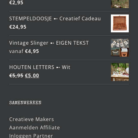
€
2,95
STEMPELDOOSJE ➸ Creatief Cadeau
€
24,95
Vintage Slinger ➸ EIGEN TEKST
vanaf
€
4,95
HOUTEN LETTERS ➸ Wit
Oorspronkelijke
Huidige
€
5,95
€
5,00
prijs
prijs
was:
is:
€5,95.
€5,00.
SAMENWERKEN
Creatieve Makers
Aanmelden Affiliate
Inloggen Partner