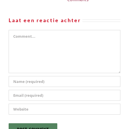
gaat
oktobe
Comme
Laat een reactie achter
Comment