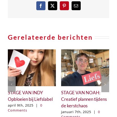
Facebook
X
Pinterest
e-
mail
Gerelateerde berichten
STAGE VAN INDY
STAGE VAN NOAH:
5+ CA
pbloeien bij Liefslabel
Creatief plannen tijdens
een or
de kerstchaos
persoo
pril 9th, 2025
|
0
Comments
colleg
januari 7th, 2025
|
0
Comments