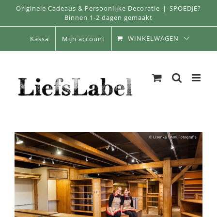
Skip
Originele Cadeaus & Persoonlijke Decoratie
|
SPOEDJE?
Binnen 1-2 dagen gemaakt
to
content
WINKELWAGEN
Kassa
Mijn account
View
Larger
Image