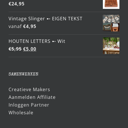
STEMPELDOOSJE ➸ Creatief Cadeau
€
24,95
Vintage Slinger ➸ EIGEN TEKST
vanaf
€
4,95
HOUTEN LETTERS ➸ Wit
Oorspronkelijke
Huidige
€
5,95
€
5,00
prijs
prijs
was:
is:
€5,95.
€5,00.
SAMENWERKEN
Creatieve Makers
Aanmelden Affiliate
Inloggen Partner
Wholesale