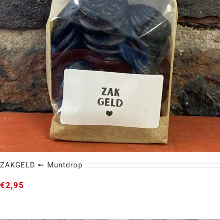
ZAKGELD ➸ Muntdrop
€
2,95