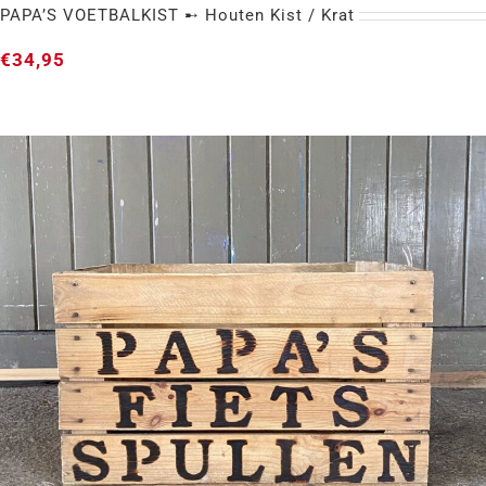
PAPA’S VOETBALKIST ➸ Houten Kist / Krat
€
34,95
PAPA’S VOETBALKIST ➸ Houten Kist / Krat