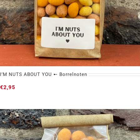
I’M NUTS ABOUT YOU ➸ Borrelnoten
€
2,95
I’M NUTS ABOUT YOU ➸ Borrelnoten