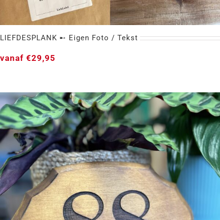
LIEFDESPLANK ➸ Eigen Foto / Tekst
vanaf
€
29,95
LIEFDESPLANK ➸ Eigen Foto / Tekst