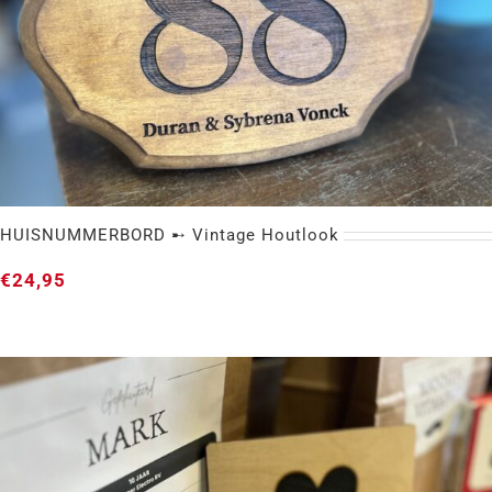
HUISNUMMERBORD ➸ Vintage Houtlook
€
24,95
HUISNUMMERBORD ➸ Vintage Houtlook