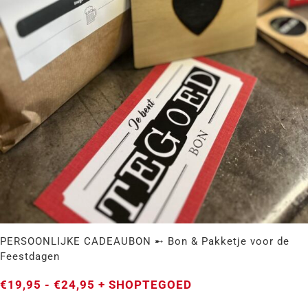
PERSOONLIJKE CADEAUBON ➸ Bon & Pakketje voor de
Feestdagen
Prijsklasse:
€
19,95
-
€
24,95
+ SHOPTEGOED
€19,95