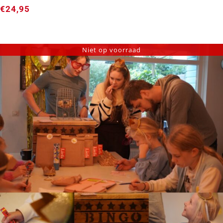
€
24,95
Niet op voorraad
BORRELPLANK ➸ Medium