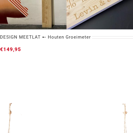
DESIGN MEETLAT ➸ Houten Groeimeter
€
149,95
DESIGN MEETLAT ➸ Houten Groeimeter