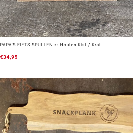
PAPA’S FIETS SPULLEN ➸ Houten Kist / Krat
€
34,95
PAPA’S FIETS SPULLEN ➸ Houten Kist / Krat