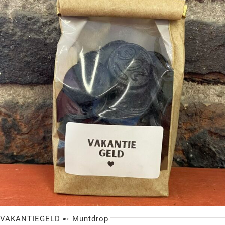
HET ZIT DROP ➸ Muntdrop
VAKANTIEGELD ➸ Muntdrop