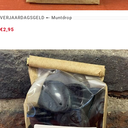
VERJAARDAGSGELD ➸ Muntdrop
€
2,95
VERJAARDAGSGELD ➸ Muntdrop