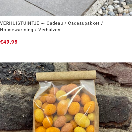
VERHUISTUINTJE ➸ Cadeau / Cadeaupakket /
Housewarming / Verhuizen
€
49,95
VERHUISTUINTJE ➸ Cadeau / Cadeaupakket /
Housewarming / Verhuizen