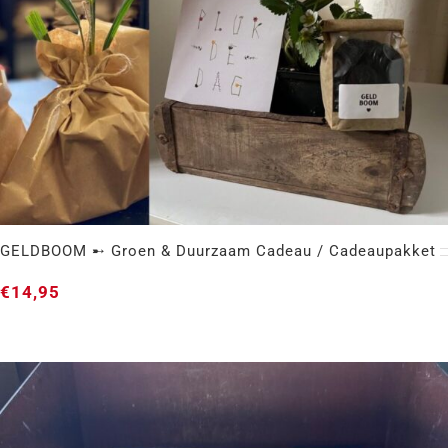
GELDBOOM ➸ Groen & Duurzaam Cadeau / Cadeaupakket
€
14,95
GELDBOOM ➸ Groen & Duurzaam Cadeau /