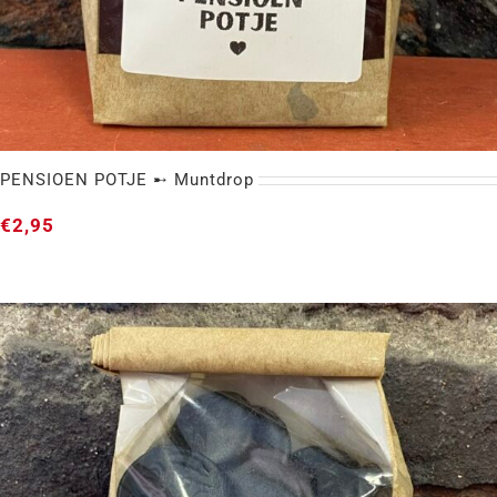
PENSIOEN POTJE ➸ Muntdrop
€
2,95
PENSIOEN POTJE ➸ Muntdrop