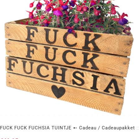
PAPA’S MANCAVE ➸ Tekstbord (Steigerhout)
FUCK FUCK FUCHSIA TUINTJE ➸ Cadeau / Cadeaupakket