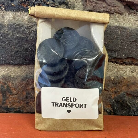
ZAKGELD ➸ Muntdrop