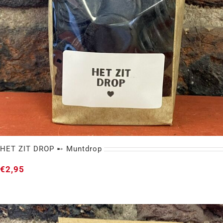
HET ZIT DROP ➸ Muntdrop
€
2,95