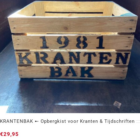
Cadeaupakket
KRANTENBAK ➸ Opbergkist voor Kranten & Tijdschriften
€
29,95