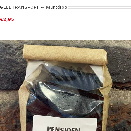
GELDTRANSPORT ➸ Muntdrop
€
2,95
GELDTRANSPORT ➸ Muntdrop