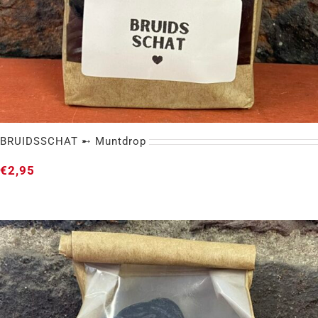
BRUIDSSCHAT ➸ Muntdrop
€
2,95
BRUIDSSCHAT ➸ Muntdrop