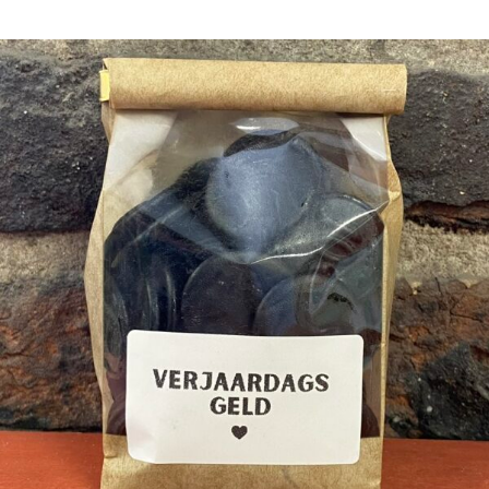
tot
€24,95
PERSOONLIJKE CADEAUBON ➸ Bon & Pakketje
voor de Feestdagen