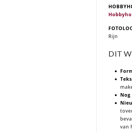
HOBBYH
Hobbyhor
FOTOLOC
Rijn
DIT W
For
Teks
make
Nog 
Nie
tove
beva
van 