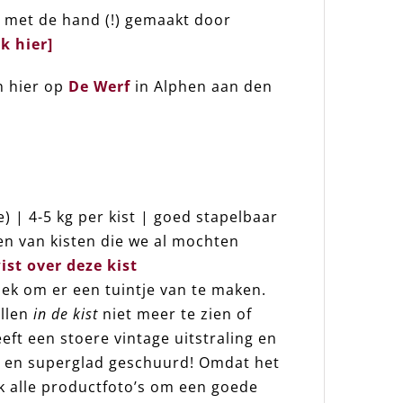
 met de hand (!) gemaakt door
ik hier]
n hier op
De Werf
in Alphen aan den
) | 4-5 kg per kist | goed stapelbaar
en van kisten die we al mochten
ist over deze kist
oek om er een tuintje van te maken.
ullen
in de kist
niet meer te zien of
eeft een stoere vintage uitstraling en
ch en superglad geschuurd! Omdat het
jk alle productfoto’s om een goede