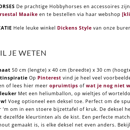
ORSES
De prachtige Hobbyhorses en accessoires zijn
sestal Maaike
en te bestellen via haar webshop
[kl
ATIE
Hele leuke winkel
Dickens Style
van onze bure
IL JE WETEN
maat
50 cm (lengte) x 40 cm (breedte) x 30 cm (hoogte
tinspiratie
Op
Pinterest
vind je heel veel voorbeeld
n of lees hier meer
opruimtips
of
wat je nog niet w
leuker
Met een heliumballon, op wieltjes of worteld
uw!
Voeg optioneel een deksel toe. Perfect om de sp
r ‘m om in een stoere bijzettafel of kruk. De deksel h
t dezelfde kleurtinten als de kist. Een perfecte mat
hout gemaakt is, is elke deksel net even anders. Beki