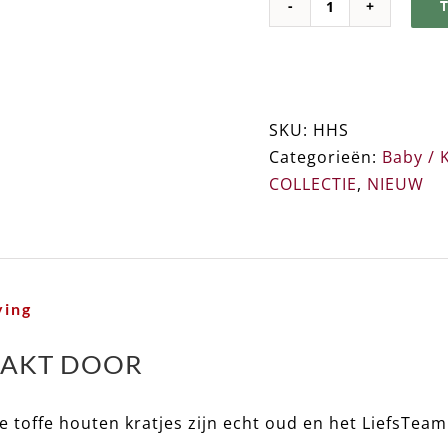
HOBBY
HORSE
STAL
➸
Origineel
SKU:
HHS
Cadeau
Categorieën:
Baby / 
Kinderen
COLLECTIE
,
NIEUW
/
Tieners
aantal
ving
AKT DOOR
 toffe houten kratjes zijn echt oud en het LiefsTeam