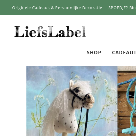
Skip
Originele Cadeaus & Persoonlijke Decoratie
|
SPOEDJE? Bi
to
content
SHOP
CADEAUT