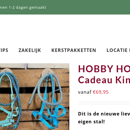
nnen 1-2 dagen gemaakt
IPS
ZAKELIJK
KERSTPAKKETTEN
LOCATIE
HOBBY HOR
Cadeau Kin
vanaf
€
69,95
Dit is de nieuwe lie
eigen stal!