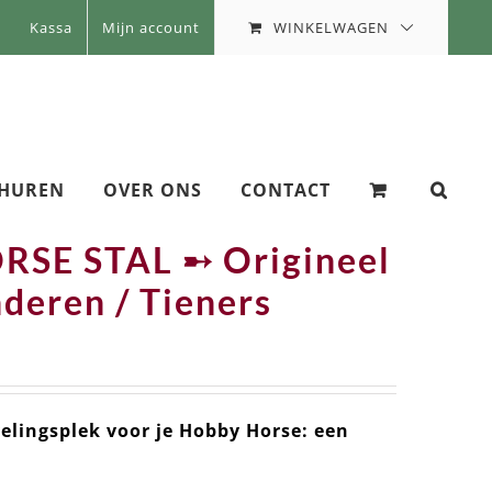
WINKELWAGEN
Kassa
Mijn account
 HUREN
OVER ONS
CONTACT
SE STAL ➸ Origineel
deren / Tieners
velingsplek voor je Hobby Horse: een