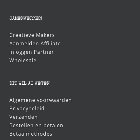
was:
is:
€5,95.
€5,00.
SAMENWERKEN
Creatieve Makers
Aanmelden Affiliate
Inloggen Partner
Wholesale
DIT WIL JE WETEN
Algemene voorwaarden
Privacybeleid
Verzenden
Bestellen en betalen
Betaalmethodes