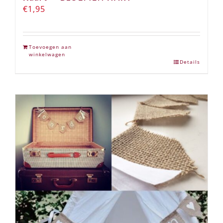
€
1,95
Toevoegen aan
winkelwagen
Details