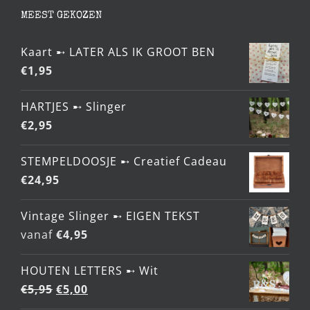
MEEST GEKOZEN
Kaart ➸ LATER ALS IK GROOT BEN
€
1,95
HARTJES ➸ Slinger
€
2,95
STEMPELDOOSJE ➸ Creatief Cadeau
€
24,95
Vintage Slinger ➸ EIGEN TEKST
vanaf
€
4,95
HOUTEN LETTERS ➸ Wit
Oorspronkelijke
Huidige
€
5,95
€
5,00
prijs
prijs