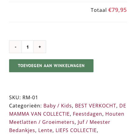
€79,95
Totaal
ROBUUST
➸
TOEVOEGEN AAN WINKELWAGEN
Houten
Meetlat
/
Groeimeter
SKU:
RM-01
aantal
Categorieën:
Baby / Kids
,
BEST VERKOCHT
,
DE
MAMMA VAN COLLECTIE
,
Feestdagen
,
Houten
Meetlatten / Groeimeters
,
Juf / Meester
Bedankjes
,
Lente
,
LIEFS COLLECTIE
,