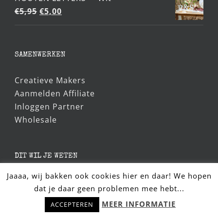
Oorspronkelijke
Huidige
€
5,95
€
5,00
prijs
prijs
was:
is:
€5,95.
€5,00.
SAMENWERKEN
Creatieve Makers
Aanmelden Affiliate
Inloggen Partner
Wholesale
DIT WIL JE WETEN
Jaaaa, wij bakken ook cookies hier en daar! We hopen
Algemene voorwaarden
dat je daar geen problemen mee hebt...
Hulp nodig? Stel snel je vraag!
Privacybeleid
MEER INFORMATIE
ACCEPTEREN
Verzenden