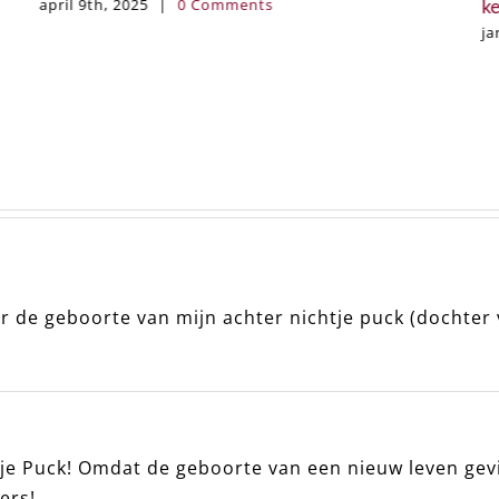
kerstchaos
ca
januari 7th, 2025
|
0 Comments
ok
or de geboorte van mijn achter nichtje puck (dochter 
je Puck! Omdat de geboorte van een nieuw leven ge
ers!