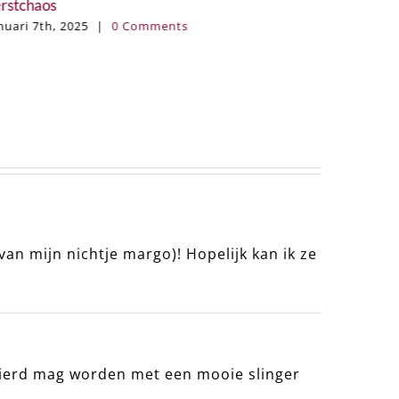
deau als je collega met pensioen gaat
tober 3rd, 2024
|
0 Comments
ANNE’S 
januari 3
van mijn nichtje margo)! Hopelijk kan ik ze
vierd mag worden met een mooie slinger