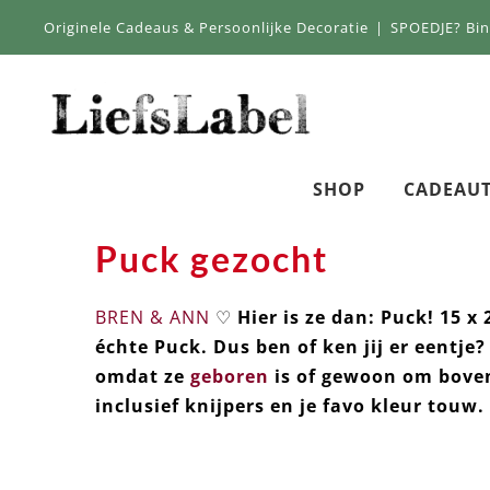
Skip
Originele Cadeaus & Persoonlijke Decoratie
|
SPOEDJE? Bi
to
content
SHOP
CADEAUT
Puck gezocht
BREN & ANN
♡
Hier is ze dan: Puck! 15 
échte Puck. Dus ben of ken jij er eentj
omdat ze
geboren
is of gewoon om bove
inclusief knijpers en je favo kleur touw.