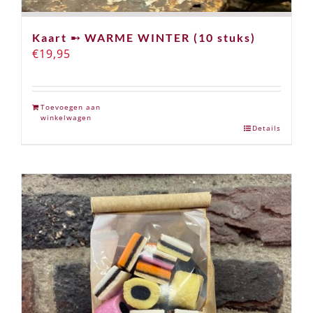
Kaart ➸ WARME WINTER (10 stuks)
€
19,95
Toevoegen aan
winkelwagen
Details