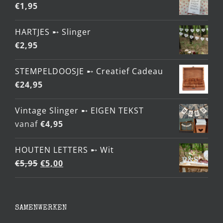
€
1,95
HARTJES ➸ Slinger
€
2,95
STEMPELDOOSJE ➸ Creatief Cadeau
€
24,95
Vintage Slinger ➸ EIGEN TEKST
vanaf
€
4,95
HOUTEN LETTERS ➸ Wit
Oorspronkelijke
Huidige
€
5,95
€
5,00
prijs
prijs
was:
is:
€5,95.
€5,00.
SAMENWERKEN