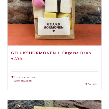
GELUKSHORMONEN ➸ Engelse Drop
€
2,95
Toevoegen aan
winkelwagen
Details