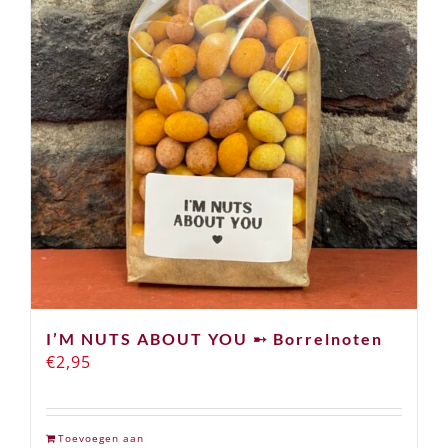
I’M NUTS ABOUT YOU ➸ Borrelnoten
€
2,95
Toevoegen aan