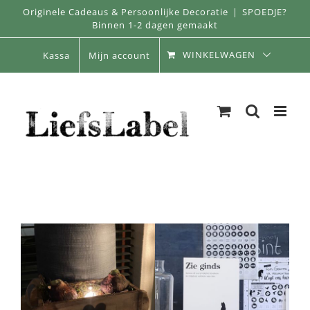
Skip
Originele Cadeaus & Persoonlijke Decoratie
|
SPOEDJE?
Binnen 1-2 dagen gemaakt
to
content
WINKELWAGEN
Kassa
Mijn account