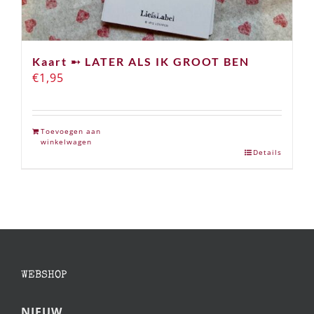
Kaart ➸ LATER ALS IK GROOT BEN
€
1,95
Toevoegen aan
winkelwagen
Details
WEBSHOP
NIEUW