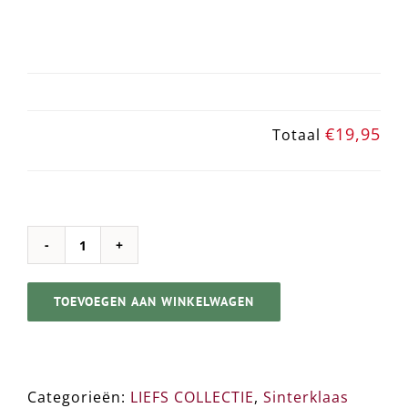
€19,95
Totaal
Sint
➸
TOEVOEGEN AAN WINKELWAGEN
Chocolade
Pakket
aantal
Categorieën:
LIEFS COLLECTIE
,
Sinterklaas