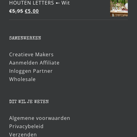
HOUTEN LETTERS ➸ Wit
Oorspronkelijke
Huidige
€
5,95
€
5,00
prijs
prijs
was:
is:
€5,95.
€5,00.
SAMENWERKEN
Creatieve Makers
Aanmelden Affiliate
Inloggen Partner
Wholesale
DIT WIL JE WETEN
Algemene voorwaarden
Privacybeleid
Verzenden