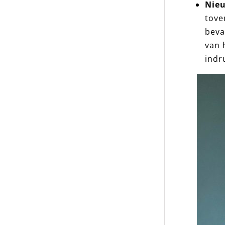
Nie
tove
beva
van 
indr