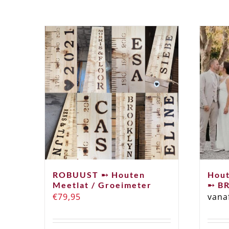
ROBUUST ➸ Houten
Hout
Meetlat / Groeimeter
➸ B
€
79,95
vana