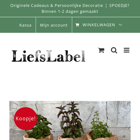
Skip
Originele Cadeaus & Persoonlijke Decoratie
|
SPOEDJE?
Binnen 1-2 dagen gemaakt
to
content
WINKELWAGEN
Kassa
Mijn account
Koopje!