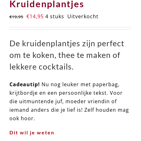
Kruidenplantjes
Oorspronkelijke
Huidige
€
14,95
4 stuks
Uitverkocht
€
19,95
prijs
prijs
was:
is:
€19,95.
€14,95.
De kruidenplantjes zijn perfect
om te koken, thee te maken of
lekkere cocktails.
Cadeautip!
Nu nog leuker met paperbag,
krijtbordje en een persoonlijke tekst. Voor
die uitmuntende juf, moeder vriendin of
iemand anders die je lief is! Zelf houden mag
ook hoor.
Dit wil je weten