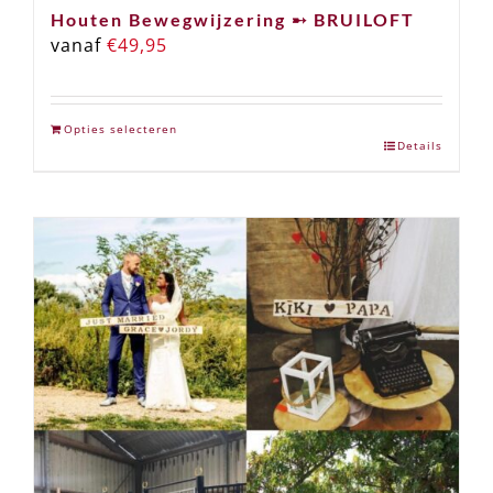
Houten Bewegwijzering ➸ BRUILOFT
vanaf
€
49,95
Opties selecteren
Details