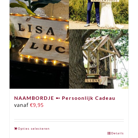
NAAMBORDJE ➸ Persoonlijk Cadeau
vanaf
€
9,95
Opties selecteren
Details