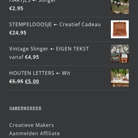
€
2,95
STEMPELDOOSJE ➸ Creatief Cadeau
€
24,95
Vintage Slinger ➸ EIGEN TEKST
vanaf
€
4,95
HOUTEN LETTERS ➸ Wit
Oorspronkelijke
Huidige
€
5,95
€
5,00
prijs
prijs
was:
is:
€5,95.
€5,00.
SAMENWERKEN
Creatieve Makers
Aanmelden Affiliate