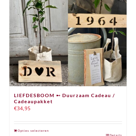
LIEFDESBOOM ➸ Duurzaam Cadeau /
Cadeaupakket
€
34,95
Opties selecteren
Details