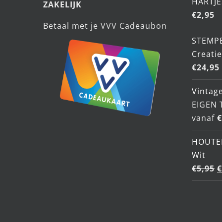
HARTJE
de
ZAKELIJK
€
2,95
productpagina
Betaal met je VVV Cadeaubon
STEMP
Creati
€
24,95
Vintage
EIGEN 
vanaf
€
HOUTE
Wit
O
€
5,95
€
p
w
€