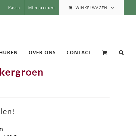
WINKELWAGEN
Kassa
Mijn account
 HUREN
OVER ONS
CONTACT
nkergroen
len!
cm