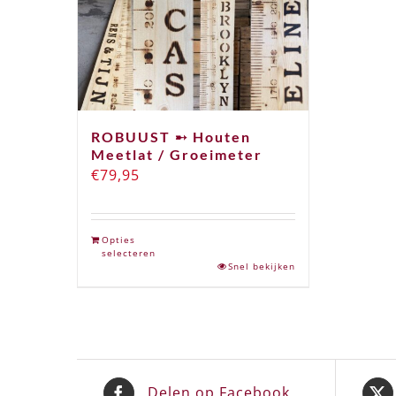
ROBUUST ➸ Houten
Meetlat / Groeimeter
€
79,95
Opties
selecteren
Snel bekijken
Delen op Facebook