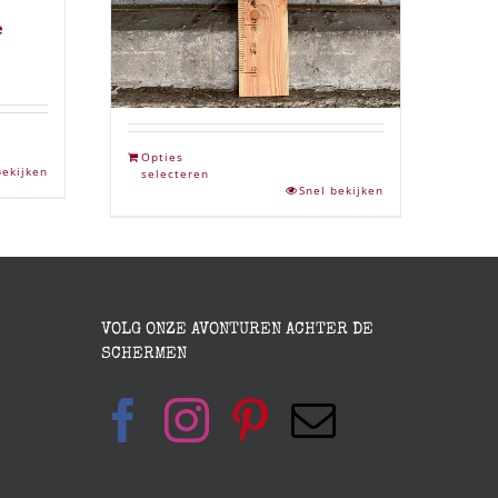
e
AMBACHT C ➸ Houten
Meetlat / Groeimeter
€
149,95
Opties
bekijken
selecteren
Snel bekijken
VOLG ONZE AVONTUREN ACHTER DE
SCHERMEN