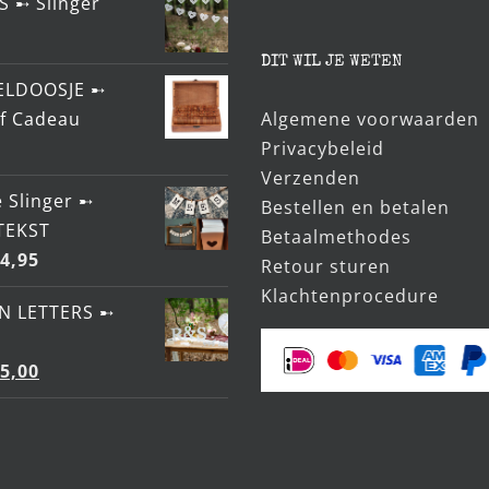
S ➸ Slinger
DIT WIL JE WETEN
ELDOOSJE ➸
ef Cadeau
Algemene voorwaarden
Privacybeleid
Verzenden
 Slinger ➸
Bestellen en betalen
TEKST
Betaalmethodes
4,95
Retour sturen
Klachtenprocedure
N LETTERS ➸
orspronkelijke
Huidige
5,00
rijs
prijs
as:
is:
5,95.
€5,00.