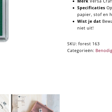
Merk
Versa Craf
Specificaties
Op
papier, stof en 
Wist je dat
Bewaa
niet uit!
SKU:
forest 163
Categorieën:
Benodi