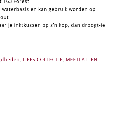
t 163 Forest
 waterbasis en kan gebruik worden op
hout
r je inktkussen op z’n kop, dan droogt-ie
gdheden
,
LIEFS COLLECTIE
,
MEETLATTEN