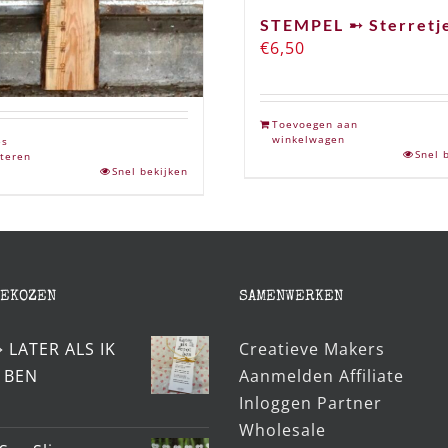
ACHT L ➸ Houten
STEMPEL ➸ Sterretj
lat / Groeimeter
€
6,50
,95
Toevoegen aan
winkelwagen
es
Snel 
teren
Snel bekijken
GEKOZEN
SAMENWERKEN
➸ LATER ALS IK
Creatieve Makers
 BEN
Aanmelden Affiliate
Inloggen Partner
Wholesale