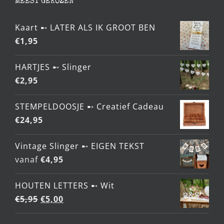
MEEST GEKOZEN
Kaart ➸ LATER ALS IK GROOT BEN
€
1,95
HARTJES ➸ Slinger
€
2,95
STEMPELDOOSJE ➸ Creatief Cadeau
€
24,95
Vintage Slinger ➸ EIGEN TEKST
vanaf
€
4,95
HOUTEN LETTERS ➸ Wit
Oorspronkelijke
Huidige
€
5,95
€
5,00
prijs
prijs