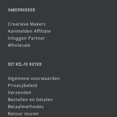
was:
is:
€5,95.
€5,00.
SAMENWERKEN
Creatieve Makers
Aanmelden Affiliate
Inloggen Partner
Wholesale
DIT WIL JE WETEN
Algemene voorwaarden
Privacybeleid
Verzenden
Bestellen en betalen
Betaalmethodes
Retour sturen