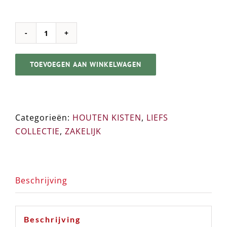
Houten
kist
TOEVOEGEN AAN WINKELWAGEN
➸
LOGO
BRANDEN
aantal
Categorieën:
HOUTEN KISTEN
,
LIEFS
COLLECTIE
,
ZAKELIJK
Beschrijving
Beschrijving