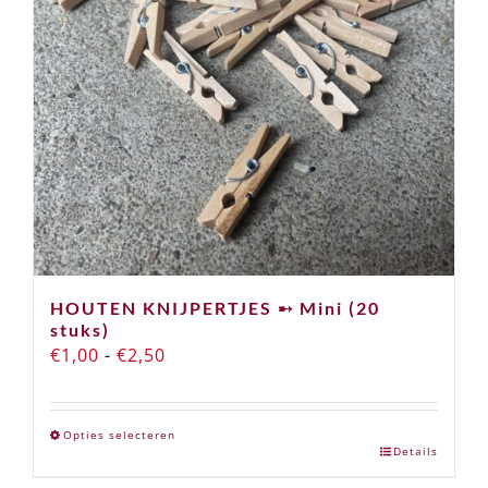
HOUTEN KNIJPERTJES ➸ Mini (20
stuks)
Prijsklasse:
€
1,00
-
€
2,50
€1,00
tot
Opties selecteren
€2,50
Details
Dit
product