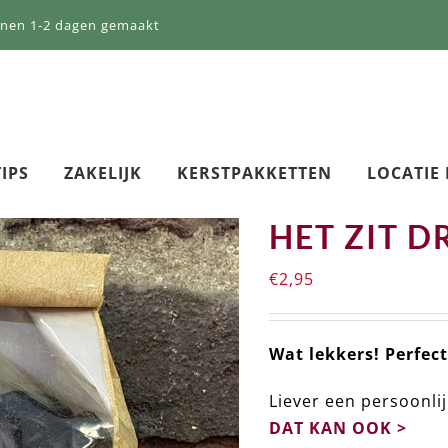
nnen 1-2 dagen gemaakt
IPS
ZAKELIJK
KERSTPAKKETTEN
LOCATIE
HET ZIT D
€
2,95
Wat lekkers! Perfect
Liever een persoonlij
DAT KAN OOK >