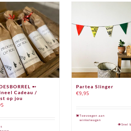
FDESBORREL ➸
Partea Slinger
ineel Cadeau /
€
9,95
st op jou
95
Toevoegen aan
winkelwagen
Snel 
es
teren