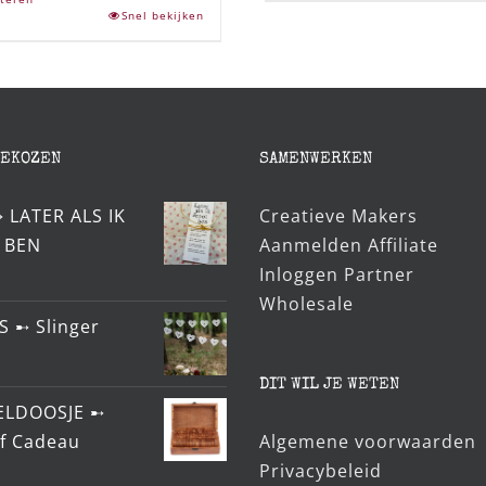
Snel bekijken
GEKOZEN
SAMENWERKEN
➸ LATER ALS IK
Creatieve Makers
 BEN
Aanmelden Affiliate
Inloggen Partner
Wholesale
S ➸ Slinger
DIT WIL JE WETEN
ELDOOSJE ➸
ef Cadeau
Algemene voorwaarden
Privacybeleid