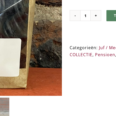
HET
ZIT
DROP
➸
Muntdrop
Categorieën:
Juf / M
aantal
COLLECTIE
,
Pensioen