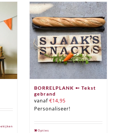
BORRELPLANK ➸ Tekst
gebrand
vanaf
€
14,95
Personaliseer!
bekijken
Opties