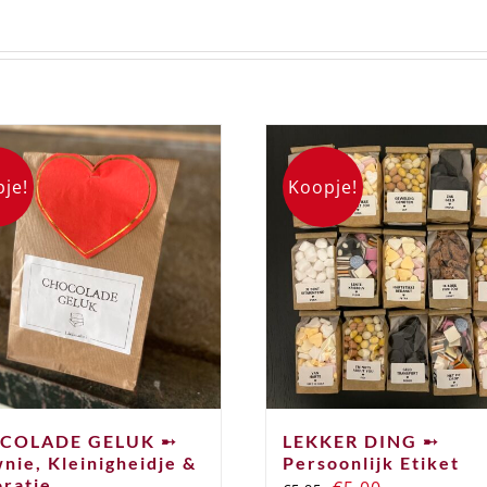
je!
Koopje!
COLADE GELUK ➸
LEKKER DING ➸
nie, Kleinigheidje &
Persoonlijk Etiket
ratie
Oorspronkelijke
Huidige