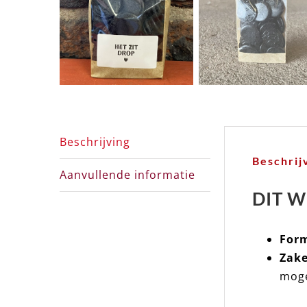
Beschrijving
Beschrij
Aanvullende informatie
DIT W
For
Zake
moge