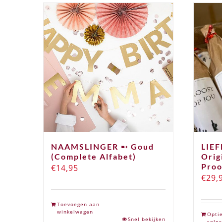
NAAMSLINGER ➸ Goud
LIE
(Complete Alfabet)
Orig
Proo
€
14,95
€
29,
Toevoegen aan
winkelwagen
Opti
Snel bekijken
selec