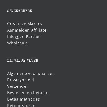
was:
is:
€5,95.
€5,00.
SAMENWERKEN
Creatieve Makers
Aanmelden Affiliate
Inloggen Partner
Wholesale
DIT WIL JE WETEN
Algemene voorwaarden
Privacybeleid
Verzenden
Bestellen en betalen
Betaalmethodes
Retour sturen