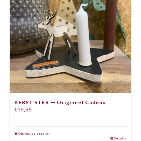
KERST STER ➸ Origineel Cadeau
€
19,95
Opties selecteren
Details