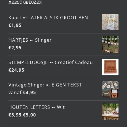
MEEST GEKOZEN
Kaart ➸ LATER ALS IK GROOT BEN
€
1,95
HARTJES ➸ Slinger
€
2,95
STEMPELDOOSJE ➸ Creatief Cadeau
€
24,95
Vintage Slinger ➸ EIGEN TEKST
vanaf
€
4,95
HOUTEN LETTERS ➸ Wit
Oorspronkelijke
Huidige
€
5,95
€
5,00
prijs
prijs