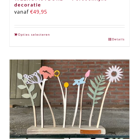
decoratie
vanaf
€
49,95
Opties selecteren
Details