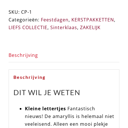
Origineel
SKU:
CP-1
Kerstpakket
Categorieën:
Feestdagen
,
KERSTPAKKETTEN
,
aantal
LIEFS COLLECTIE
,
Sinterklaas
,
ZAKELIJK
Beschrijving
Beschrijving
DIT WIL JE WETEN
Kleine lettertjes
Fantastisch
nieuws! De amaryllis is helemaal niet
veeleisend. Alleen een mooi plekje