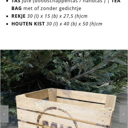
TAS
Jute (boodschappentas / handtas ) |
TEA
BAG
met of zonder gedichtje
REKJE
30 (l) x 15 (b) x 27,5 (h)cm
HOUTEN KIST
30 (l) x 40 (b) x 50 (h)cm