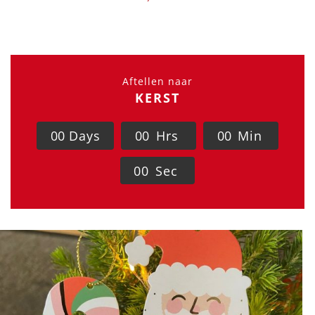
Aftellen naar
KERST
0
0
Days
0
0
Hrs
0
0
Min
0
0
Sec