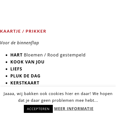
KAARTJE / PRIKKER
Voor de binnenflap
HART
Bloemen / Rood gestempeld
KOOK VAN JOU
LIEFS
PLUK DE DAG
KERSTKAART
SNOR PRIKKER
Jaaaa, wij bakken ook cookies hier en daar! We hopen
MOND PRIKKER
dat je daar geen problemen mee hebt...
Hulp nodig? Stel snel je vraag!
BLOEM PRIKKER
MEER INFORMATIE
ACCEPTEREN
Als je een
chocoladereep
hebt dan komt je persoonlijke