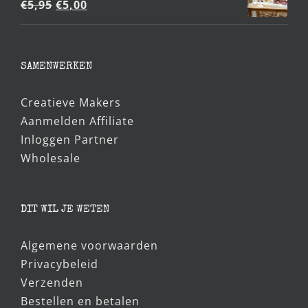
HOUTEN LETTERS ➸ Wit
Oorspronkelijke
Huidige
€
5,95
€
5,00
prijs
prijs
was:
is:
€5,95.
€5,00.
SAMENWERKEN
Creatieve Makers
Aanmelden Affiliate
Inloggen Partner
Wholesale
DIT WIL JE WETEN
Algemene voorwaarden
Privacybeleid