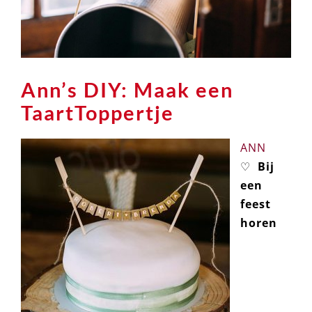
Ann’s DIY: Maak een
TaartToppertje
ANN
♡
Bij
een
feest
horen