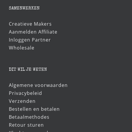
prijs
prijs
was:
is:
€5,95.
€5,00.
SAMENWERKEN
Creatieve Makers
Aanmelden Affiliate
Inloggen Partner
Wholesale
DIT WIL JE WETEN
Algemene voorwaarden
Privacybeleid
Verzenden
Bestellen en betalen
Betaalmethodes