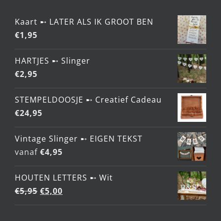
MEEST GEKOZEN
Kaart ➸ LATER ALS IK GROOT BEN
€
1,95
HARTJES ➸ Slinger
€
2,95
STEMPELDOOSJE ➸ Creatief Cadeau
€
24,95
Vintage Slinger ➸ EIGEN TEKST
vanaf
€
4,95
HOUTEN LETTERS ➸ Wit
Oorspronkelijke
Huidige
€
5,95
€
5,00