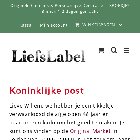
Skip
Originele Cadeaus & Persoonlijke Decoratie
|
SPOEDJE?
Binnen 1-2 dagen gemaakt
to
content
WINKELWAGEN
Kassa
Mijn account
Koninklijke post
Lieve Willem, we hebben je een tikkeltje
verwaarloosd de afgelopen 48 jaar en
daarom een kado om het goed te maken. Je
kunt ons vinden op de
Original Market
in
Leiden van 10.00-17.00 uur. Tot zo! Kom langs