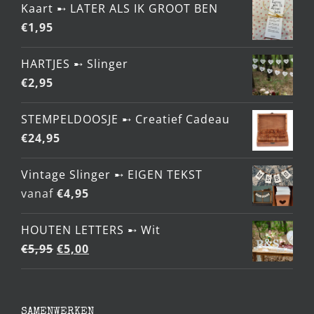
Kaart ➸ LATER ALS IK GROOT BEN
€
1,95
HARTJES ➸ Slinger
€
2,95
STEMPELDOOSJE ➸ Creatief Cadeau
€
24,95
Vintage Slinger ➸ EIGEN TEKST
vanaf
€
4,95
HOUTEN LETTERS ➸ Wit
Oorspronkelijke
Huidige
€
5,95
€
5,00
prijs
prijs
was:
is:
€5,95.
€5,00.
SAMENWERKEN