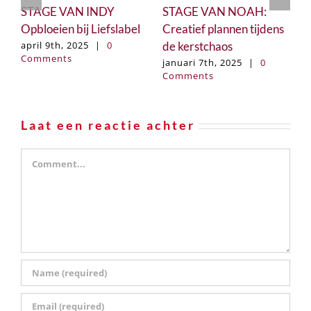
STAGE VAN INDY
STAGE VAN NOAH:
5
Opbloeien bij Liefslabel
Creatief plannen tijdens
e
de kerstchaos
p
april 9th, 2025
|
0
Comments
c
januari 7th, 2025
|
0
Comments
g
o
C
Laat een reactie achter
Comment