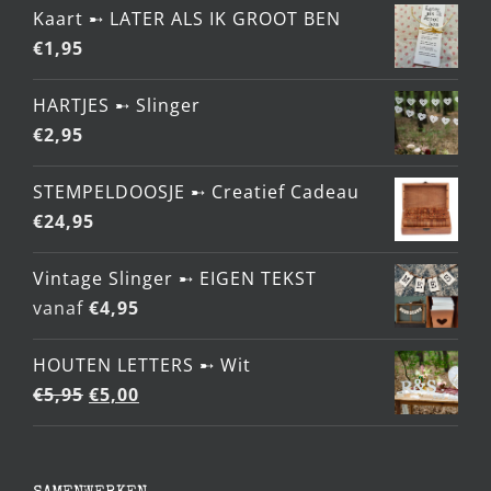
Kaart ➸ LATER ALS IK GROOT BEN
€
1,95
HARTJES ➸ Slinger
€
2,95
STEMPELDOOSJE ➸ Creatief Cadeau
€
24,95
Vintage Slinger ➸ EIGEN TEKST
vanaf
€
4,95
HOUTEN LETTERS ➸ Wit
Oorspronkelijke
Huidige
€
5,95
€
5,00
prijs
prijs
was:
is:
€5,95.
€5,00.