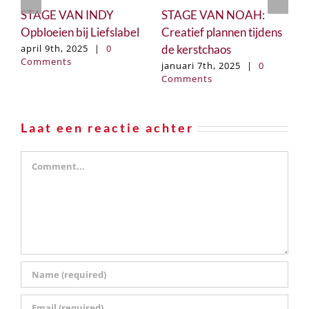
STAGE VAN INDY
STAGE VAN NOAH:
5
Opbloeien bij Liefslabel
Creatief plannen tijdens
e
de kerstchaos
p
april 9th, 2025
|
0
Comments
c
januari 7th, 2025
|
0
Comments
g
o
C
Laat een reactie achter
Comment