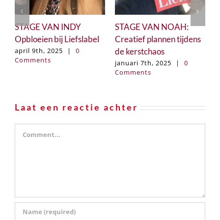
STAGE VAN INDY
STAGE VAN NOAH:
5
Opbloeien bij Liefslabel
Creatief plannen tijdens
e
de kerstchaos
p
april 9th, 2025
|
0
Comments
c
januari 7th, 2025
|
0
Comments
g
o
C
Laat een reactie achter
Comment