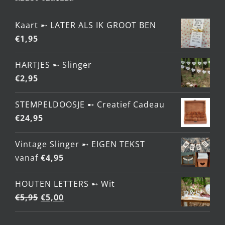
Kaart ➸ LATER ALS IK GROOT BEN
€
1,95
HARTJES ➸ Slinger
€
2,95
STEMPELDOOSJE ➸ Creatief Cadeau
€
24,95
Vintage Slinger ➸ EIGEN TEKST
vanaf
€
4,95
HOUTEN LETTERS ➸ Wit
Oorspronkelijke
Huidige
€
5,95
€
5,00
prijs
prijs
was:
is: