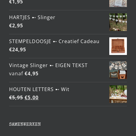
€
1,95
HARTJES ➸ Slinger
€
2,95
STEMPELDOOSJE ➸ Creatief Cadeau
€
24,95
Vintage Slinger ➸ EIGEN TEKST
vanaf
€
4,95
HOUTEN LETTERS ➸ Wit
Oorspronkelijke
Huidige
€
5,95
€
5,00
prijs
prijs
was:
is:
€5,95.
€5,00.
SAMENWERKEN