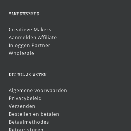
Oorspronkelijke
Huidige
€
5,95
€
5,00
prijs
prijs
was:
is:
€5,95.
€5,00.
SAMENWERKEN
Creatieve Makers
Aanmelden Affiliate
Inloggen Partner
Wholesale
DIT WIL JE WETEN
Algemene voorwaarden
Privacybeleid
Verzenden
Bestellen en betalen