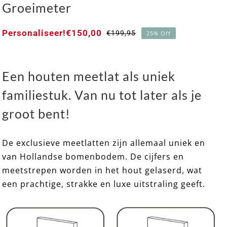
Groeimeter
Personaliseer!
€
150,00
€
199,95
25% Off
Oorspronkelijke
Huidige
prijs
prijs
was:
is:
€199,95.
€150,00.
Een houten meetlat als uniek
familiestuk. Van nu tot later als je
EXCLUSIEF 16 ➸ Houten Meetlat / Groeimeter
groot bent!
De exclusieve meetlatten zijn allemaal uniek en
van Hollandse bomenbodem. De cijfers en
meetstrepen worden in het hout gelaserd, wat
een prachtige, strakke en luxe uitstraling geeft.