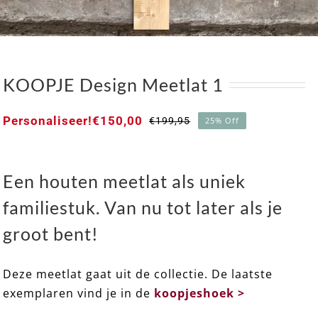
KOOPJE Design Meetlat 1
Personaliseer!
€
150,00
€
199,95
25% Off
Oorspronkelijke
Huidige
prijs
prijs
was:
is:
€199,95.
€150,00.
Een houten meetlat als uniek
familiestuk. Van nu tot later als je
groot bent!
KOOPJE Design Meetlat 1
Deze meetlat gaat uit de collectie. De laatste
exemplaren vind je in de
koopjeshoek >