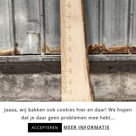
Jaaaa, wij bakken ook cookies hier en daar! We hopen
dat je daar geen problemen mee hebt...
Hulp nodig? Stel snel je vraag!
EXCLUSIEF 05 ➸ Houten Meetlat /
MEER INFORMATIE
ACCEPTEREN