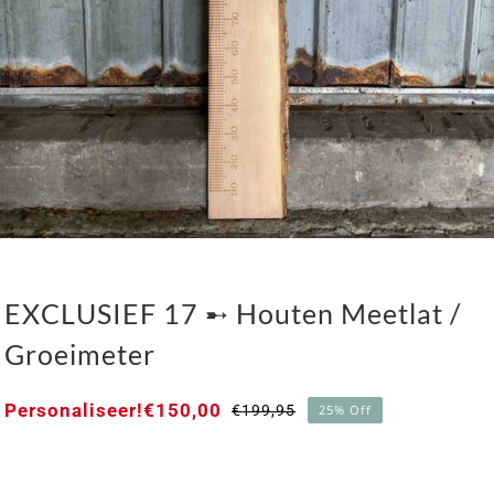
EXCLUSIEF 17 ➸ Houten Meetlat /
Groeimeter
Personaliseer!
€
150,00
€
199,95
25% Off
Oorspronkelijke
Huidige
prijs
prijs
was:
is:
€199,95.
€150,00.