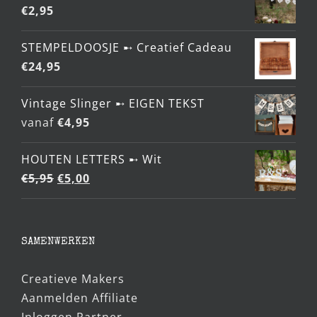
€
2,95
STEMPELDOOSJE ➸ Creatief Cadeau
€
24,95
Vintage Slinger ➸ EIGEN TEKST
vanaf
€
4,95
HOUTEN LETTERS ➸ Wit
Oorspronkelijke
Huidige
€
5,95
€
5,00
prijs
prijs
was:
is:
€5,95.
€5,00.
SAMENWERKEN
Creatieve Makers
Aanmelden Affiliate