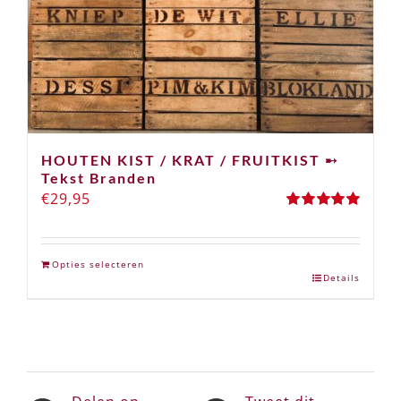
HOUTEN KIST / KRAT / FRUITKIST ➸
Tekst Branden
€
29,95
Gewaardeerd
5.00
uit 5
Opties selecteren
Details