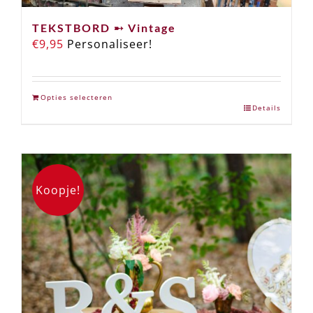
TEKSTBORD ➸ Vintage
€
9,95
Personaliseer!
Opties selecteren
Details
Koopje!