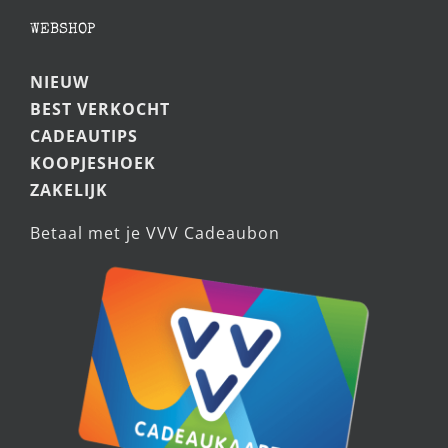
optie
WEBSHOP
kan
gekozen
NIEUW
worden
BEST VERKOCHT
op
CADEAUTIPS
de
KOOPJESHOEK
productpagina
ZAKELIJK
Betaal met je VVV Cadeaubon