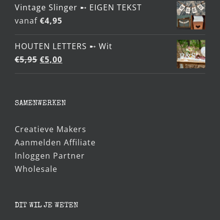
Vintage Slinger ➸ EIGEN TEKST
vanaf
€
4,95
HOUTEN LETTERS ➸ Wit
Oorspronkelijke
Huidige
€
5,95
€
5,00
prijs
prijs
was:
is:
€5,95.
€5,00.
SAMENWERKEN
Creatieve Makers
Aanmelden Affiliate
Inloggen Partner
Wholesale
DIT WIL JE WETEN