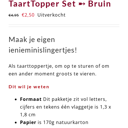
TaartTopper Set ➸ Bruin
Oorspronkelijke
Huidige
€
2,50
Uitverkocht
€
4,95
prijs
prijs
was:
is:
€4,95.
€2,50.
Maak je eigen
ienieminislingertjes!
Als taarttoppertje, om op te sturen of om
een ander moment groots te vieren.
Dit wil je weten
Formaat
Dit pakketje zit vol letters,
cijfers en tekens één vlaggetje is 1,3 x
1,8 cm
Papier
is 170g natuurkarton