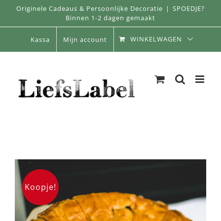
Skip
Originele Cadeaus & Persoonlijke Decoratie
|
SPOEDJE?
Binnen 1-2 dagen gemaakt
to
content
WINKELWAGEN
Kassa
Mijn account
Koopje!