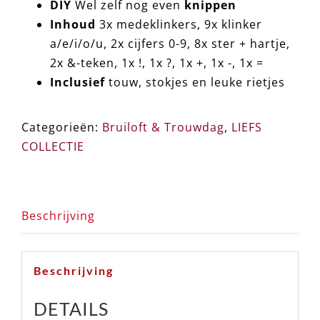
DIY
Wel zelf nog even
knippen
Inhoud
3x medeklinkers, 9x klinker
a/e/i/o/u, 2x cijfers 0-9, 8x ster + hartje,
2x &-teken, 1x !, 1x ?, 1x +, 1x -, 1x =
Inclusief
touw, stokjes en leuke rietjes
Categorieën:
Bruiloft & Trouwdag
,
LIEFS
COLLECTIE
Beschrijving
Beschrijving
DETAILS