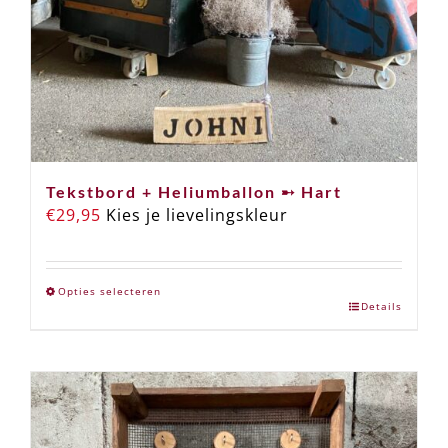
Tekstbord + Heliumballon ➸ Hart
€
29,95
Kies je lievelingskleur
Opties selecteren
Details
Dit
product
heeft
meerdere
variaties.
Deze