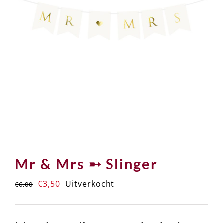
Mr & Mrs ➸ Slinger
Oorspronkelijke
Huidige
€
3,50
Uitverkocht
€
6,00
prijs
prijs
was:
is: