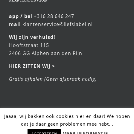
KLANTENSERVICE
app / bel
+316 28 646 247
mail
klantenservice@liefslabel.nl
Wij zijn verhuisd!
Hooftstraat 115
2406 GG Alphen aan den Rijn
HIER ZITTEN WIJ >
Gratis afhalen (Geen afspraak nodig)
Jaaaa, wij bakken ook cookies hier en daar! We hopen
dat je daar geen problemen mee hebt...
Hulp nodig? Stel snel je vraag!
© LiefsLabel 2025
MEER INFORMATIE
ACCEPTEREN