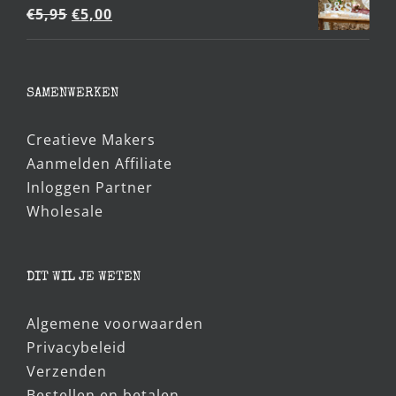
Oorspronkelijke
Huidige
€
5,95
€
5,00
prijs
prijs
was:
is:
€5,95.
€5,00.
SAMENWERKEN
Creatieve Makers
Aanmelden Affiliate
Inloggen Partner
Wholesale
DIT WIL JE WETEN
Algemene voorwaarden
Privacybeleid
Verzenden
Bestellen en betalen