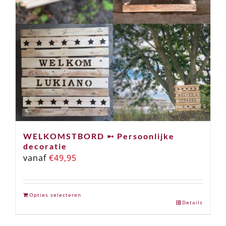
WELKOMSTBORD ➸ Persoonlijke
decoratie
vanaf
€
49,95
Opties selecteren
Details