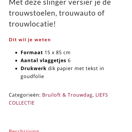
€6,00.
€3,50.
Met deze slinger versier je de
trouwstoelen, trouwauto of
trouwlocatie!
Dit wil je weten
Formaat
15 x 85 cm
Aantal vlaggetjes
6
Drukwerk
dik papier met tekst in
goudfolie
Categorieën:
Bruiloft & Trouwdag
,
LIEFS
COLLECTIE
Beschrijving