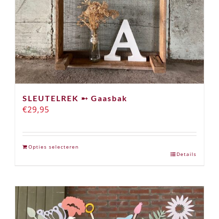
SLEUTELREK ➸ Gaasbak
€
29,95
Opties selecteren
Details