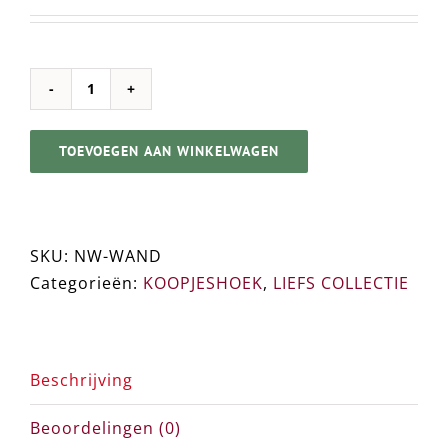
was:
is:
€14,95.
€7,50.
KOOPJE
Tekstbord
TOEVOEGEN AAN WINKELWAGEN
➸
Netwerken
aantal
SKU:
NW-WAND
Categorieën:
KOOPJESHOEK
,
LIEFS COLLECTIE
Beschrijving
Beoordelingen (0)