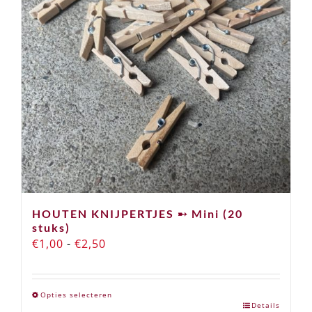
HOUTEN KNIJPERTJES ➸ Mini (20
stuks)
Prijsklasse:
€
1,00
-
€
2,50
€1,00
tot
Opties selecteren
€2,50
Details
Dit