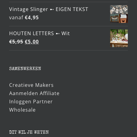
Vintage Slinger ➸ EIGEN TEKST
vanaf
€
4,95
HOUTEN LETTERS ➸ Wit
Oorspronkelijke
Huidige
€
5,95
€
5,00
prijs
prijs
was:
is:
€5,95.
€5,00.
SAMENWERKEN
Creatieve Makers
Aanmelden Affiliate
Inloggen Partner
Wholesale
DIT WIL JE WETEN