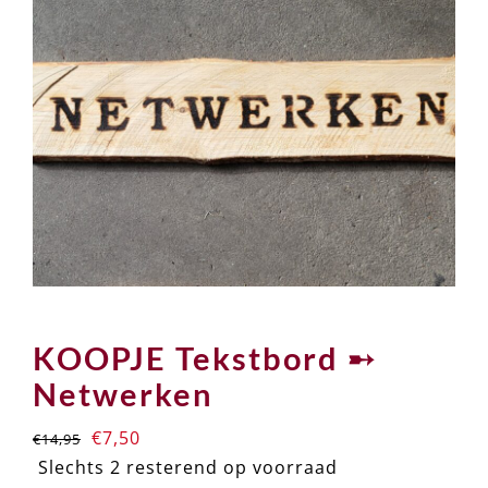
KOOPJE Tekstbord ➸
Netwerken
Oorspronkelijke
Huidige
€
7,50
€
14,95
prijs
prijs
Slechts 2 resterend op voorraad