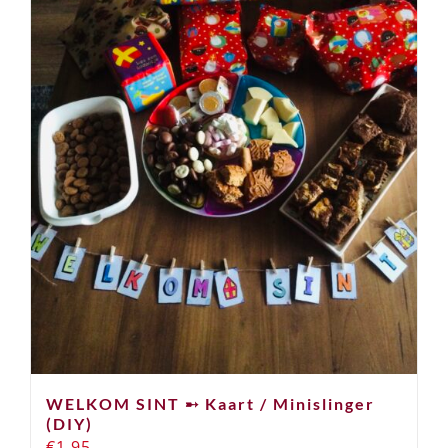
WELKOM SINT ➸ Kaart / Minislinger
(DIY)
€
1,95