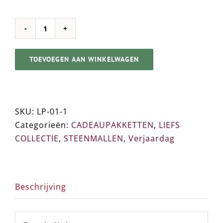
VERJAARDAG
PAKKET
TOEVOEGEN AAN WINKELWAGEN
➸
Origineel
Cadeau
/
SKU:
LP-01-1
Cadeaupakket
Categorieën:
CADEAUPAKKETTEN
,
LIEFS
aantal
COLLECTIE
,
STEENMALLEN
,
Verjaardag
Beschrijving