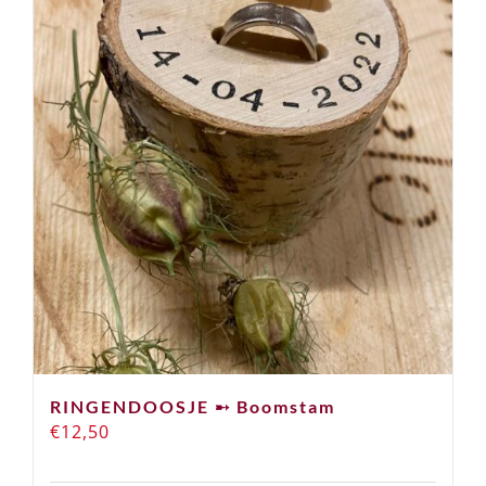
RINGENDOOSJE ➸ Boomstam
€
12,50