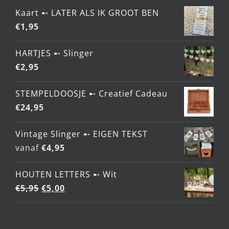
Kaart ➸ LATER ALS IK GROOT BEN
€
1,95
HARTJES ➸ Slinger
€
2,95
STEMPELDOOSJE ➸ Creatief Cadeau
€
24,95
Vintage Slinger ➸ EIGEN TEKST
vanaf
€
4,95
HOUTEN LETTERS ➸ Wit
Oorspronkelijke
Huidige
€
5,95
€
5,00
prijs
prijs
was:
is: