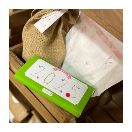
Klembord ➸ Later Als Ik Groot Ben