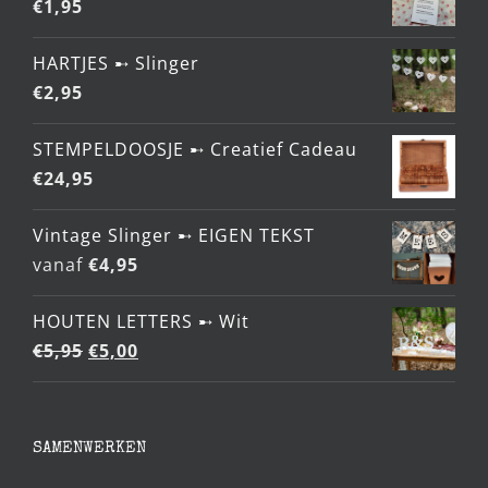
€
1,95
HARTJES ➸ Slinger
€
2,95
STEMPELDOOSJE ➸ Creatief Cadeau
€
24,95
Vintage Slinger ➸ EIGEN TEKST
vanaf
€
4,95
HOUTEN LETTERS ➸ Wit
Oorspronkelijke
Huidige
€
5,95
€
5,00
prijs
prijs
was:
is:
€5,95.
€5,00.
SAMENWERKEN