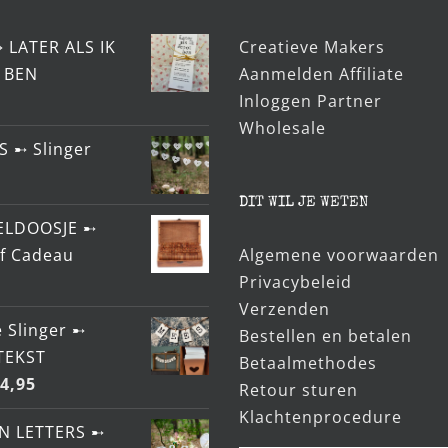
➸ LATER ALS IK
Creatieve Makers
 BEN
Aanmelden Affiliate
Inloggen Partner
Wholesale
S ➸ Slinger
DIT WIL JE WETEN
ELDOOSJE ➸
ef Cadeau
Algemene voorwaarden
Privacybeleid
Verzenden
 Slinger ➸
Bestellen en betalen
TEKST
Betaalmethodes
4,95
Retour sturen
Klachtenprocedure
N LETTERS ➸