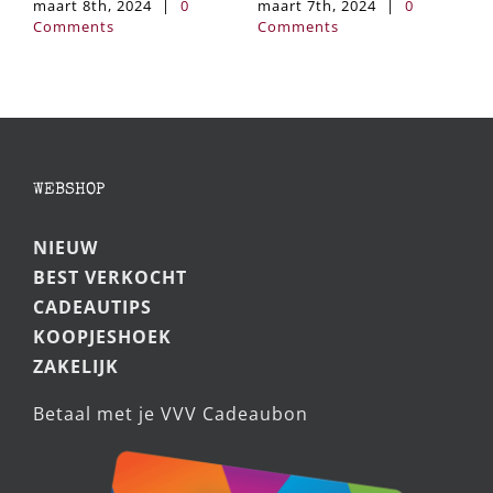
maart 7th, 2024
|
0
maart 9th, 2024
|
0
m
Comments
Comments
C
WEBSHOP
NIEUW
BEST VERKOCHT
CADEAUTIPS
KOOPJESHOEK
ZAKELIJK
Betaal met je VVV Cadeaubon