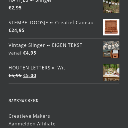
€
2,95
STEMPELDOOSJE ➸ Creatief Cadeau
€
24,95
Vintage Slinger ➸ EIGEN TEKST
vanaf
€
4,95
HOUTEN LETTERS ➸ Wit
Oorspronkelijke
Huidige
€
5,95
€
5,00
prijs
prijs
was:
is:
€5,95.
€5,00.
SAMENWERKEN
Creatieve Makers
Aanmelden Affiliate