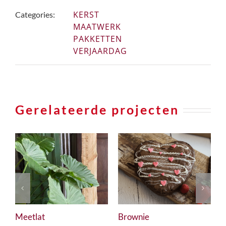
KERST
Categories:
MAATWERK
PAKKETTEN
VERJAARDAG
Gerelateerde projecten
Kerstborrel
Bewegwijzering
K