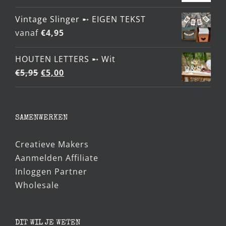
Vintage Slinger ➸ EIGEN TEKST
vanaf
€
4,95
HOUTEN LETTERS ➸ Wit
Oorspronkelijke
Huidige
€
5,95
€
5,00
prijs
prijs
was:
is:
€5,95.
€5,00.
SAMENWERKEN
Creatieve Makers
Aanmelden Affiliate
Inloggen Partner
Wholesale
DIT WIL JE WETEN