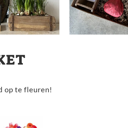
KET
 op te fleuren!