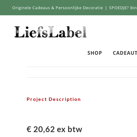
Skip
Originele Cadeaus & Persoonlijke Decoratie
|
SPOEDJE? Bi
to
content
SHOP
CADEAUT
Project Description
€ 20,62 ex btw