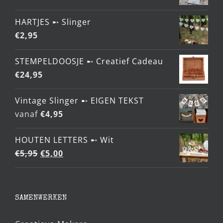
HARTJES ➸ Slinger
€
2,95
STEMPELDOOSJE ➸ Creatief Cadeau
€
24,95
Vintage Slinger ➸ EIGEN TEKST
vanaf
€
4,95
HOUTEN LETTERS ➸ Wit
Oorspronkelijke
Huidige
€
5,95
€
5,00
prijs
prijs
was:
is:
€5,95.
€5,00.
SAMENWERKEN