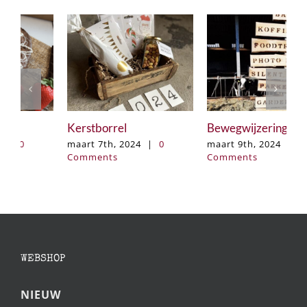
Kerstborrel
Bewegwijzering
K
maart 7th, 2024
|
0
maart 9th, 2024
|
0
m
Comments
Comments
C
WEBSHOP
NIEUW