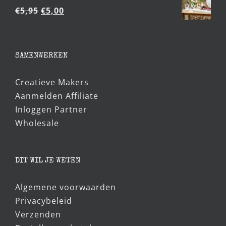
Oorspronkelijke
Huidige
€
5,95
€
5,00
prijs
prijs
was:
is:
€5,95.
€5,00.
SAMENWERKEN
Creatieve Makers
Aanmelden Affiliate
Inloggen Partner
Wholesale
DIT WIL JE WETEN
Algemene voorwaarden
Privacybeleid
Verzenden