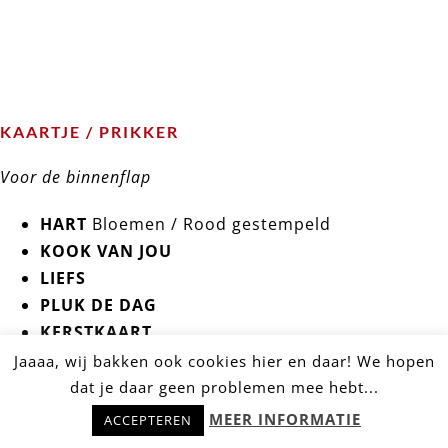
KAARTJE / PRIKKER
Voor de binnenflap
HART
Bloemen / Rood gestempeld
KOOK VAN JOU
LIEFS
PLUK DE DAG
KERSTKAART
SNOR PRIKKER
Jaaaa, wij bakken ook cookies hier en daar! We hopen
MOND PRIKKER
dat je daar geen problemen mee hebt...
Hulp nodig? Stel snel je vraag!
BLOEM PRIKKER
MEER INFORMATIE
ACCEPTEREN