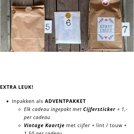
EXTRA LEUK!
Inpakken als
ADVENTPAKKET
Elk cadeau ingepakt met
Cijfersticker
+ 1,-
per cadeau
Vintage Kaartje
met cijfer + lint / touw
+
1,50 per cadeau