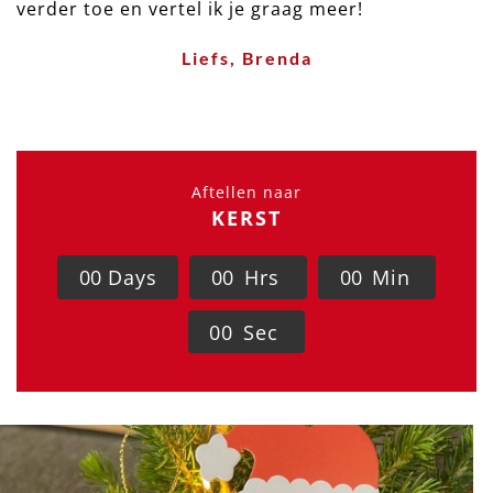
verder toe en vertel ik je graag meer!
Liefs, Brenda
Aftellen naar
KERST
0
0
Days
0
0
Hrs
0
0
Min
0
0
Sec