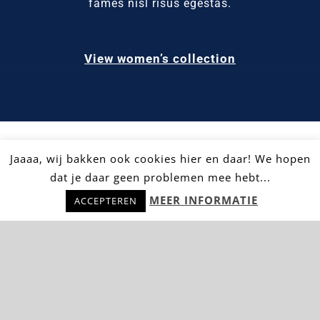
fames nisl risus egestas.
View women’s collection
Jaaaa, wij bakken ook cookies hier en daar! We hopen
dat je daar geen problemen mee hebt...
Hulp nodig? Stel snel je vraag!
MEER INFORMATIE
ACCEPTEREN
Subscribe to our
newsletter and get 10%
Off!