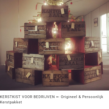
STEENMAL ➸ B-kwaliteit
KERSTKIST VOOR BEDRIJVEN ➸ Origineel & Persoonlijk
Kerstpakket