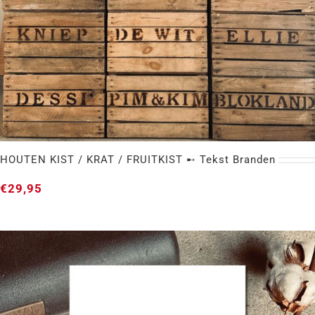
HOUTEN KIST / KRAT / FRUITKIST ➸ Tekst Branden
€
29,95
HOUTEN KIST / KRAT / FRUITKIST ➸ Tekst
Branden