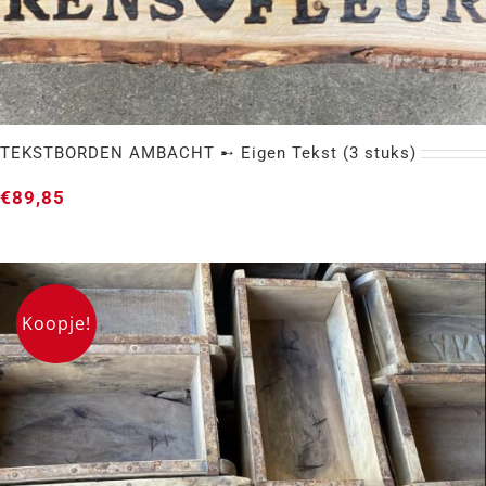
TEKSTBORDEN AMBACHT ➸ Eigen Tekst (3 stuks)
€
89,85
Koopje!
TEKSTBORDEN AMBACHT ➸ Eigen Tekst (3 stuks)