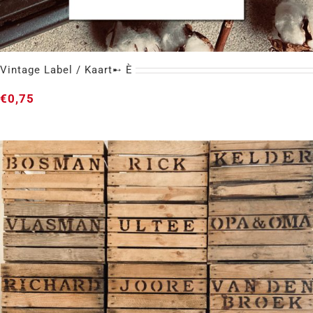
Vintage Label / Kaart➸ È
€
0,75
Vintage Label / Kaart➸ È