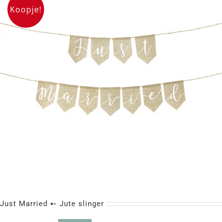
Koopje!
GAASBAK ➸ Hoekvorm
Just Married ➸ Jute slinger