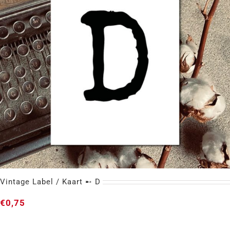
Gewaardeerd
5.00
uit 5
Vintage Label / Kaart ➸ D
€
0,75