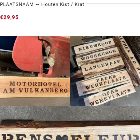
PLAATSNAAM ➸ Houten Kist / Krat
€
29,95
PLAATSNAAM ➸ Houten Kist / Krat