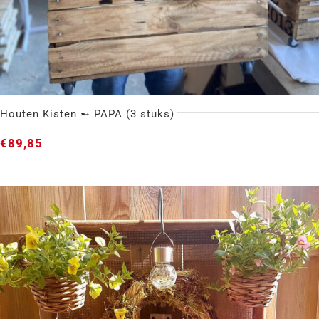
Houten Kisten ➸ PAPA (3 stuks)
€
89,85
Houten Kisten ➸ PAPA (3 stuks)