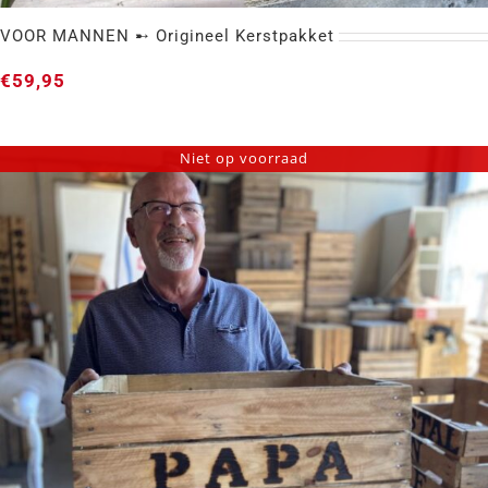
VOOR MANNEN ➸ Origineel Kerstpakket
€
59,95
Niet op voorraad
VOOR MANNEN ➸ Origineel Kerstpakket