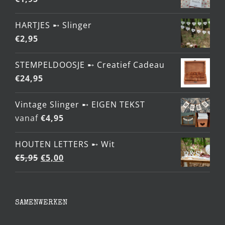
HARTJES ➸ Slinger
€
2,95
STEMPELDOOSJE ➸ Creatief Cadeau
€
24,95
Vintage Slinger ➸ EIGEN TEKST
vanaf
€
4,95
HOUTEN LETTERS ➸ Wit
Oorspronkelijke
Huidige
€
5,95
€
5,00
prijs
prijs
was:
is:
€5,95.
€5,00.
SAMENWERKEN