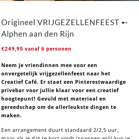
Origineel VRIJGEZELLENFEEST ➸
Alphen aan den Rijn
€
249,95
vanaf 6 personen
Neem je vriendinnen mee voor een
Origineel VRIJGEZELLENFEEST ➸ Alphen aan den
onvergetelijk vrijgezellenfeest naar het
Rijn
Creatief Café. Er staat een Pinterestwaardige
privebar voor jullie klaar voor een creatief
hoogtepunt! Gevuld met materiaal en
gereedschap om de allerleukste dingen te
maken.
Een arrangement duurt standaard 2/2,5 uur,
maar als je dat te kort vindt (snappen wij!) kun je