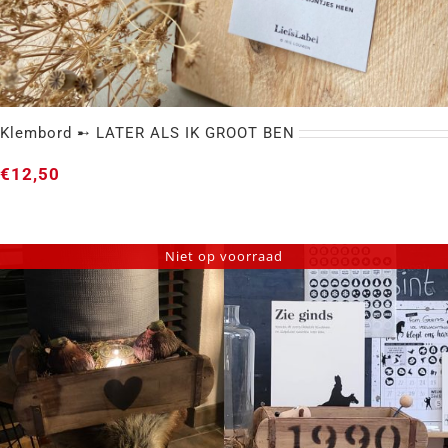
Klembord ➸ LATER ALS IK GROOT BEN
€
12,50
Niet op voorraad
Klembord ➸ LATER ALS IK GROOT BEN