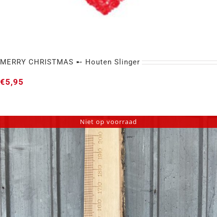
MERRY CHRISTMAS ➸ Houten Slinger
€
5,95
Niet op voorraad
MERRY CHRISTMAS ➸ Houten Slinger