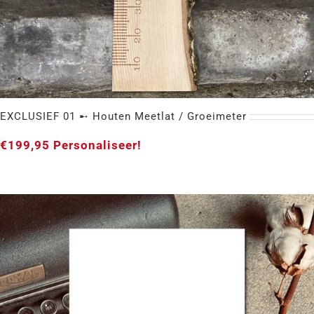
EXCLUSIEF 01 ➸ Houten Meetlat / Groeimeter
€
199,95
Personaliseer!