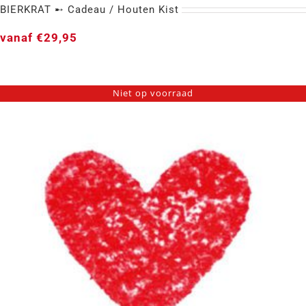
BIERKRAT ➸ Cadeau / Houten Kist
vanaf
€
29,95
Niet op voorraad
BIERKRAT ➸ Cadeau / Houten Kist