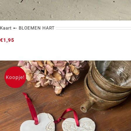
Kaart ➸ BLOEMEN HART
€
1,95
Koopje!
Kaart ➸ BLOEMEN HART