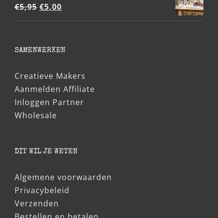
Oorspronkelijke
Huidige
€
5,95
€
5,00
prijs
prijs
was:
is:
€5,95.
€5,00.
SAMENWERKEN
Creatieve Makers
Aanmelden Affiliate
Inloggen Partner
Wholesale
DIT WIL JE WETEN
Algemene voorwaarden
Privacybeleid
Verzenden
Bestellen en betalen