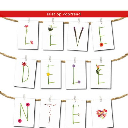
Niet op voorraad
SLEUTELREK ➸ Gaasbak