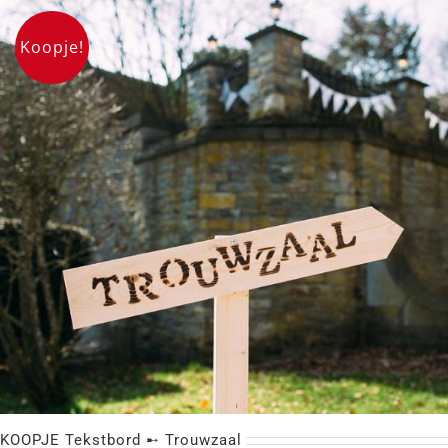
Koopje!
Vintage Label / Kaartje➸ RINGEN
KOOPJE Tekstbord ➸ Trouwzaal