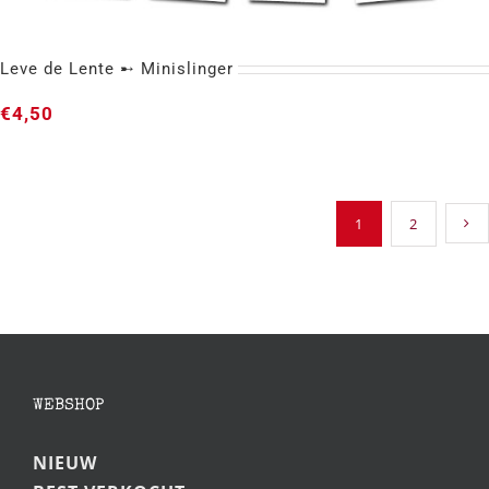
Leve de Lente ➸ Minislinger
€
4,50
1
2
Leve de Lente ➸ Minislinger
WEBSHOP
NIEUW