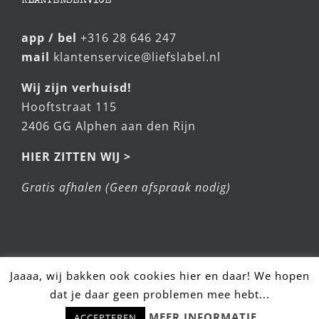
KLANTENSERVICE
app / bel
+316 28 646 247
mail
klantenservice@liefslabel.nl
Wij zijn verhuisd!
Hooftstraat 115
2406 GG Alphen aan den Rijn
HIER ZITTEN WIJ >
Gratis afhalen (Geen afspraak nodig)
Jaaaa, wij bakken ook cookies hier en daar! We hopen
dat je daar geen problemen mee hebt...
Hulp nodig? Stel snel je vraag!
© LiefsLabel 2025
MEER INFORMATIE
ACCEPTEREN